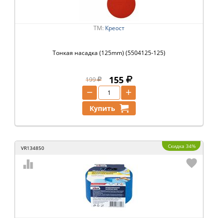
ТМ:
Креост
Тонкая насадка (125mm) (5504125-125)
155
199
−
+
Купить
Скидка 34%
VR134850