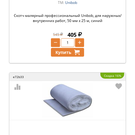
ТМ:
Unibob
Скотч малярный профессиональный Unibob, для наружных/
внутренних работ, 50 мм x 25 м, синий
405
545
−
+
Купить
Скидка 16%
e72b33