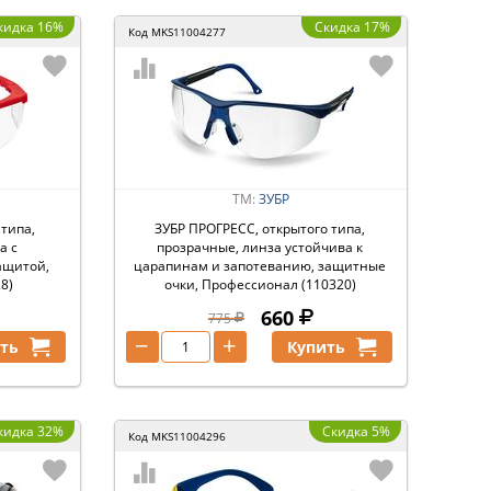
кидка 16%
Скидка 17%
Код
MKS11004277
ТМ:
ЗУБР
 типа,
ЗУБР ПРОГРЕСС, открытого типа,
а с
прозрачные, линза устойчива к
ащитой,
царапинам и запотеванию, защитные
8)
очки, Профессионал (110320)
660
775
−
+
ть
Купить
кидка 32%
Скидка 5%
Код
MKS11004296