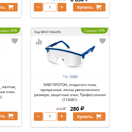
−
+
ть
Купить
кидка 58%
Скидка 10%
Код
MKS11004290
ТМ:
ЗУБР
ЗУБР ПРОТОН, открытого типа,
, жёлтые,
прозрачные, линза увеличенного
ые очки,
размера, защитные очки, Профессионал
5)
(110481)
280
310
−
+
ть
Купить