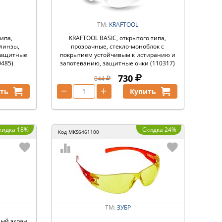
ТМ:
KRAFTOOL
типа,
KRAFTOOL BASIC, открытого типа,
линзы,
прозрачные, стекло-моноблок с
 защитные
покрытием устойчивым к истиранию и
0485)
запотеванию, защитные очки (110317)
730
844
−
+
ть
Купить
кидка 18%
Скидка 24%
Код
MKS6461100
ТМ:
ЗУБР
ный экран