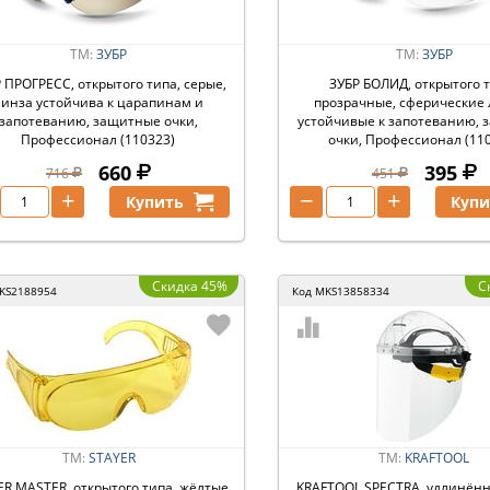
ТМ:
ЗУБР
ТМ:
ЗУБР
 ПРОГРЕСС, открытого типа, серые,
ЗУБР БОЛИД, открытого 
линза устойчива к царапинам и
прозрачные, сферические 
запотеванию, защитные очки,
устойчивые к запотеванию,
Профессионал (110323)
очки, Профессионал (11
660
395
716
451
+
−
+
Купить
Купи
Скидка 45%
С
KS2188954
Код
MKS13858334
ТМ:
STAYER
ТМ:
KRAFTOOL
R MASTER, открытого типа, жёлтые,
KRAFTOOL SPECTRA, удлинён