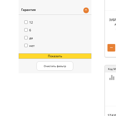
Гарантия
ЗУБР
12
6
да
нет
−
Показать
Очистить фильтр
Код
M
STAYE