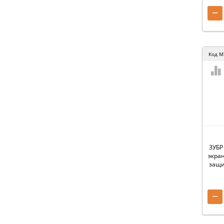
−
Код
M
ЗУБР
экран
защи
−