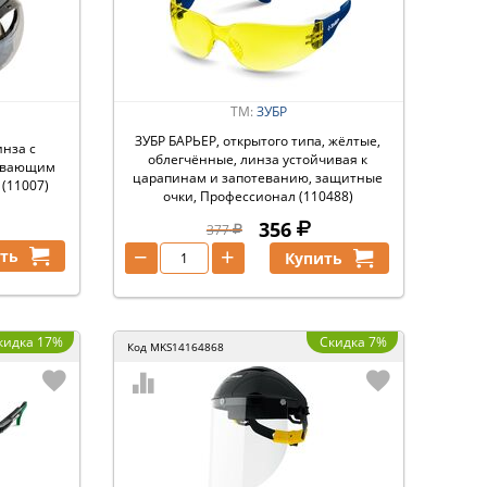
ТМ:
ЗУБР
ЗУБР БАРЬЕР, открытого типа, жёлтые,
нза с
облегчённые, линза устойчивая к
тевающим
царапинам и запотеванию, защитные
(11007)
очки, Профессионал (110488)
356
377
−
+
ть
Купить
кидка 17%
Скидка 7%
Код
MKS14164868