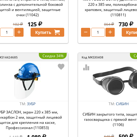
олинза с дополнительной боковой
220 х 385 мм, поликарбона
щитой и вентиляцией, защитные
храповик, защитный лицев
очки (11042)
(110811)
125
730
182
864
+
−
+
Купить
Купи
Скидка 34%
С
KS14424685
Код
MKS30408
ТМ:
ЗУБР
ТМ:
СИБИН
УБР ЗАСЛОН, экран 220 х 385 мм,
СИБИН закрытого типа, защи
икарбон 2 мм, защитный лицевой
газосварщика с прямой вен
щиток для крепления на каске,
(1106)
Профессионал (110853)
500
645