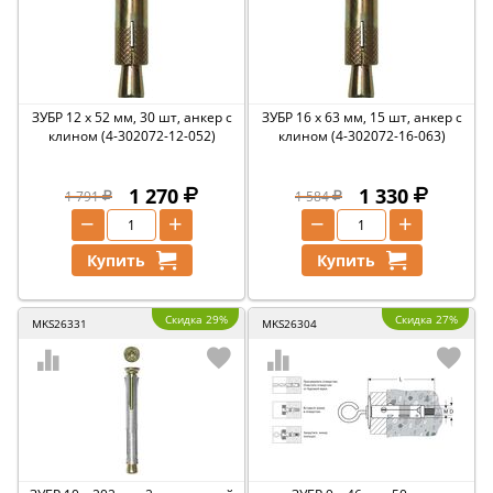
ЗУБР 12 х 52 мм, 30 шт, анкер с
ЗУБР 16 х 63 мм, 15 шт, анкер с
клином (4-302072-12-052)
клином (4-302072-16-063)
1 270
1 330
1 791
1 584
−
+
−
+
Купить
Купить
Скидка 29%
Скидка 27%
MKS26331
MKS26304