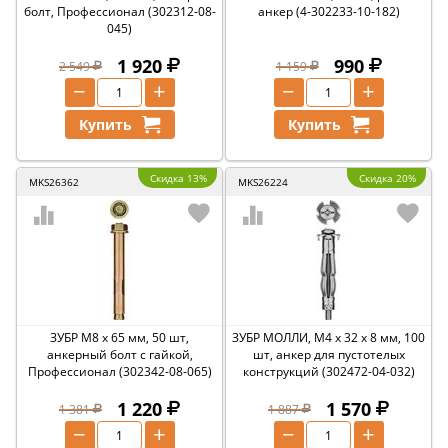
болт, Профессионал (302312-08-
анкер (4-302233-10-182)
045)
1 920
990
2 549
1 159
−
+
−
+
Купить
Купить
Скидка 13%
Скидка 20%
MKS26362
MKS26224
ЗУБР М8 х 65 мм, 50 шт,
ЗУБР МОЛЛИ, М4 х 32 х 8 мм, 100
анкерный болт с гайкой,
шт, анкер для пустотелых
Профессионал (302342-08-065)
конструкций (302472-04-032)
1 220
1 570
1 381
1 887
−
+
−
+