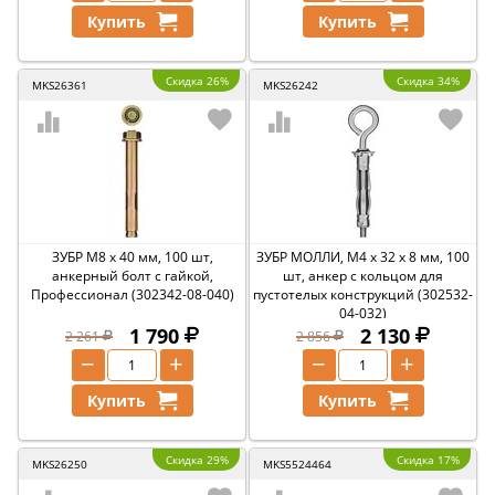
Купить
Купить
Скидка 26%
Скидка 34%
MKS26361
MKS26242
ЗУБР М8 х 40 мм, 100 шт,
ЗУБР МОЛЛИ, М4 х 32 х 8 мм, 100
анкерный болт с гайкой,
шт, анкер с кольцом для
Профессионал (302342-08-040)
пустотелых конструкций (302532-
04-032)
1 790
2 130
2 261
2 856
−
+
−
+
Купить
Купить
Скидка 29%
Скидка 17%
MKS26250
MKS5524464