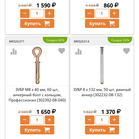
1 590
860
2 047
1 184
−
+
−
+
Купить
Купить
Скидка 42%
Скидка 32%
MKS26371
MKS26314
ЗУБР М8 х 40 мм, 60 шт,
ЗУБР 8 х 132 мм, 50 шт, рамный
анкерный болт с кольцом,
анкер (302232-08-132)
Профессионал (302392-08-040)
1 650
1 370
2 349
1 822
−
+
−
+
Купить
Купить