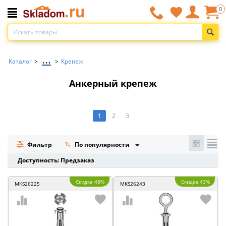
0
...
Каталог
>
>
Крепеж
Анкерный крепеж
1
2
3
Фильтр
По популярности
Доступность: Предзаказ
Скидка 48%
Скидка 43%
MKS26225
MKS26243