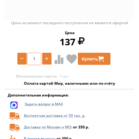
Цена на момент последнего поступления не является офертой
Цена
137
−
+
Купить
Минимальная партия - 1 шт.
Оплата картой Мир, наличными или по счёту
Дополнительная информация:
Задать вопрос в MAX
Бесплатная доставка от 50 тыс. р.
Доставка по Москве и МО
:
от 350 р.
В пункте выдачи
:
от 350 р.