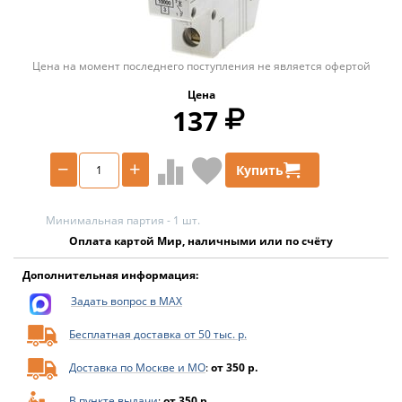
Цена на момент последнего поступления не является офертой
Цена
137
−
+
Купить
Минимальная партия - 1 шт.
Оплата картой Мир, наличными или по счёту
Дополнительная информация:
Задать вопрос в MAX
Бесплатная доставка от 50 тыс. р.
Доставка по Москве и МО
:
от 350 р.
В пункте выдачи
:
от 350 р.