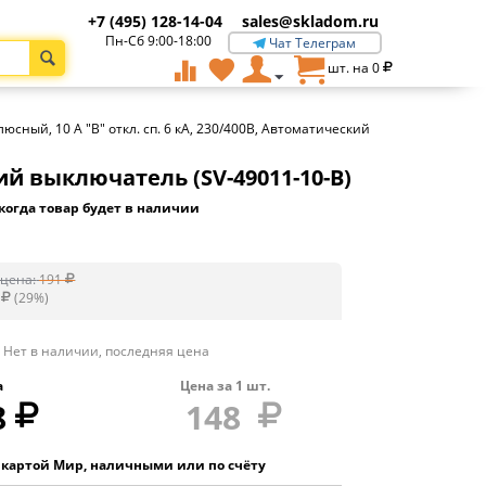
+7 (495) 128-14-04
sales@skladom.ru
Пн-Сб 9:00-18:00
Чат Телеграм
шт. на
0
юсный, 10 A ″B″ откл. сп. 6 кА, 230/400В, Автоматический
кий выключатель (SV-49011-10-B)
когда товар будет в наличии
цена:
191
(
29
%)
Нет в наличии, последняя цена
а
Цена за
1
шт.
8
148
 картой Мир, наличными или по счёту