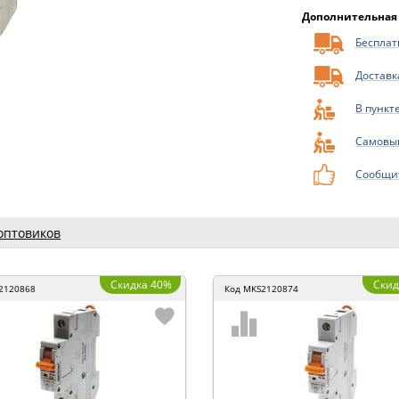
Дополнительная
Бесплатн
Доставк
В пункт
Самовы
Сообщит
оптовиков
Скидка 40%
Скид
2120868
Код
MKS2120874