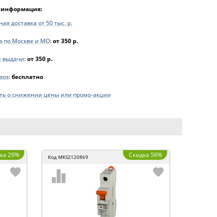
 информация:
ая доставка от 50 тыс. р.
а по Москве и МО
:
от 350 р.
е выдачи
:
от 350 р.
воз
:
бесплатно
ь о снижении цены или промо-акции
ка 29%
Скидка 56%
Код
MKS2120869