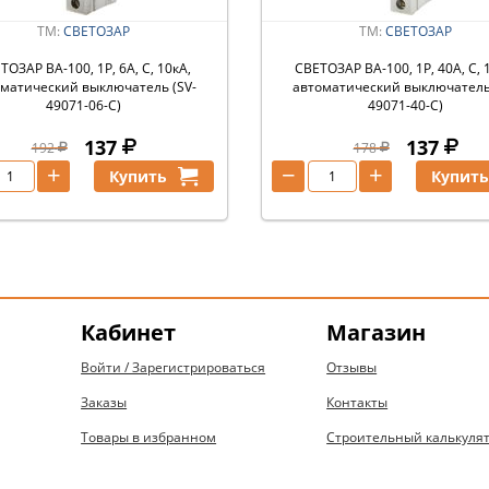
ТМ:
СВЕТОЗАР
ТМ:
СВЕТОЗАР
ТОЗАР ВА-100, 1P, 6А, C, 10кА,
СВЕТОЗАР ВА-100, 1P, 40А, C, 
матический выключатель (SV-
автоматический выключатель
49071-06-C)
49071-40-C)
137
137
192
178
+
−
+
Купить
Купит
Кабинет
Магазин
Войти / Зарегистрироваться
Отзывы
Заказы
Контакты
Товары в избранном
Строительный калькуля