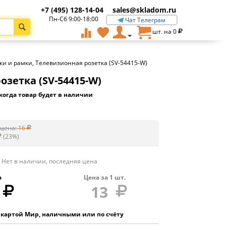
+7 (495) 128-14-04
sales@skladom.ru
Пн-Сб 9:00-18:00
Чат Телеграм
шт. на
0
ки и рамки, Телевизионная розетка (SV-54415-W)
зетка (SV-54415-W)
когда товар будет в наличии
цена:
16
(
23
%)
Нет в наличии, последняя цена
а
Цена за
1
шт.
13
 картой Мир, наличными или по счёту