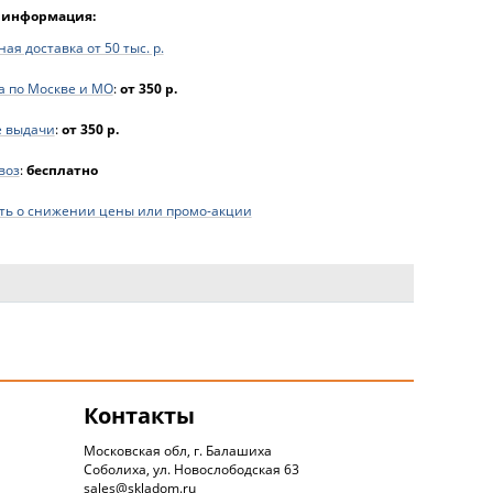
 информация:
ая доставка от 50 тыс. р.
а по Москве и МО
:
от 350 р.
е выдачи
:
от 350 р.
воз
:
бесплатно
ь о снижении цены или промо-акции
Контакты
Московская обл, г. Балашиха
Соболиха, ул. Новослободская 63
sales@skladom.ru