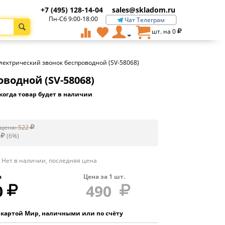
+7 (495) 128-14-04
sales@skladom.ru
Пн-Сб 9:00-18:00
Чат Телеграм
шт. на
0
лектрический звонок беспроводной (SV-58068)
водной (SV-58068)
когда товар будет в наличии
цена:
522
(
6
%)
Нет в наличии, последняя цена
а
Цена за
1
шт.
0
490
 картой Мир, наличными или по счёту