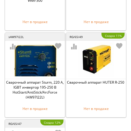
WMI-300
Нет в продаже
Нет в продаже
Скидка 11%
sAW97I22L
RG/65/49
Сварочный аппарат Sturm, 220 А,
Сварочный аппарат HUTER R-250
IGBT инвертор 195-250 В
HotStart/AntiStick/ArcForce
(AW97I22L)
Нет в продаже
Нет в продаже
Скидка 12%
RG/65/47