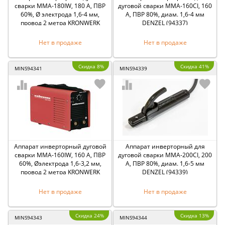
сварки ММА-180IW, 180 А, ПВР
дуговой сварки ММА-160CI, 160
60%, Ø электрода 1,6-4 мм,
А, ПВР 80%, диам. 1,6-4 мм
провод 2 метра KRONWERK
DENZEL (94337)
(94342)
Нет в продаже
Нет в продаже
Скидка 8%
Скидка 41%
MINS94341
MINS94339
Аппарат инверторный дуговой
Аппарат инверторный для
сварки ММА-160IW, 160 А, ПВР
дуговой сварки ММА-200CI, 200
60%, Øэлектрода 1,6-3,2 мм,
А, ПВР 80%, диам. 1,6-5 мм
провод 2 метра KRONWERK
DENZEL (94339)
(94341)
Нет в продаже
Нет в продаже
Скидка 24%
Скидка 13%
MINS94343
MINS94344