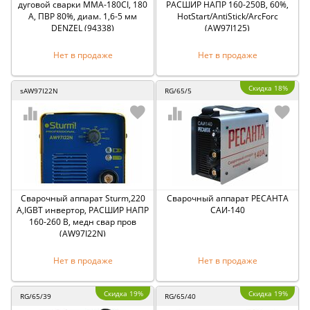
дуговой сварки ММА-180CI, 180
РАСШИР НАПР 160-250В, 60%,
А, ПВР 80%, диам. 1,6-5 мм
HotStart/AntiStick/ArcForc
DENZEL (94338)
(AW97I125)
Нет в продаже
Нет в продаже
Скидка 18%
sAW97I22N
RG/65/5
Сварочный аппарат Sturm,220
Сварочный аппарат РЕСАНТА
А,IGBT инвертор, РАСШИР НАПР
САИ-140
160-260 В, медн свар пров
(AW97I22N)
Нет в продаже
Нет в продаже
Скидка 19%
Скидка 19%
RG/65/39
RG/65/40