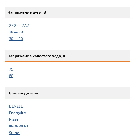
Напряжение дуги, В
27.2 — 27.2
28 — 28
30 — 30
Напряжение холостого хода, В
75
80
Производитель
DENZEL
Energolux
Huter
KRONWERK
Sturm!