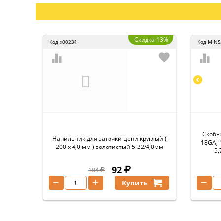
Скидка 13%
Код
x00234
Код
MINS
Скобы
Напильник для заточки цепи круглый (
18GA, 
200 х 4,0 мм ) золотистый 5-32/4,0мм
5,
92
104
−
+
−
Купить