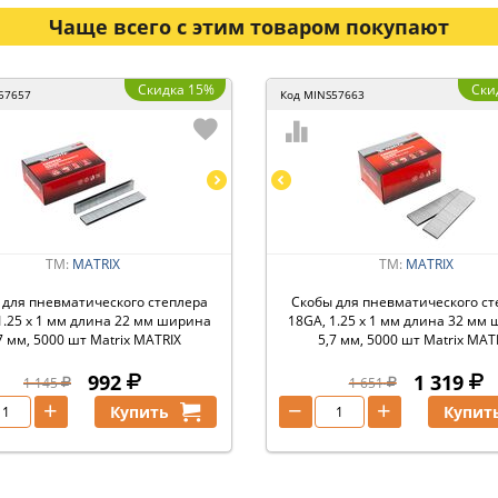
Чаще всего с этим товаром покупают
Скидка 15%
Ски
57657
Код
MINS57663
ТМ:
MATRIX
ТМ:
MATRIX
 для пневматического степлера
Скобы для пневматического ст
1.25 х 1 мм длина 22 мм ширина
18GA, 1.25 х 1 мм длина 32 мм
7 мм, 5000 шт Matrix MATRIX
5,7 мм, 5000 шт Matrix MAT
992
1 319
1 145
1 651
+
−
+
Купить
Купит