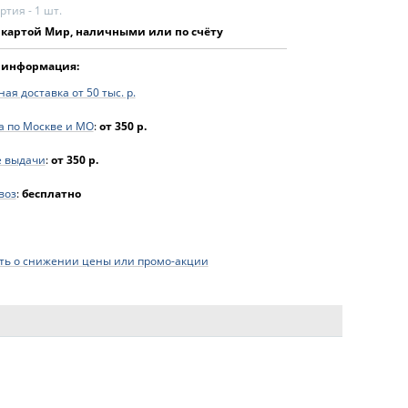
тия - 1 шт.
 картой Мир, наличными или по счёту
 информация:
ая доставка от 50 тыс. р.
а по Москве и МО
:
от 350 р.
е выдачи
:
от 350 р.
воз
:
бесплатно
ь о снижении цены или промо-акции