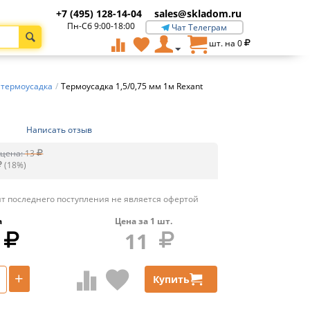
+7 (495) 128-14-04
sales@skladom.ru
Пн-Сб 9:00-18:00
Чат Телеграм
шт. на
0
 термоусадка
/
Термоусадка 1,5/0,75 мм 1м Rexant
Написать отзыв
цена:
13
(
18
%)
т последнего поступления не является офертой
а
Цена за
1
шт.
11
+
Купить