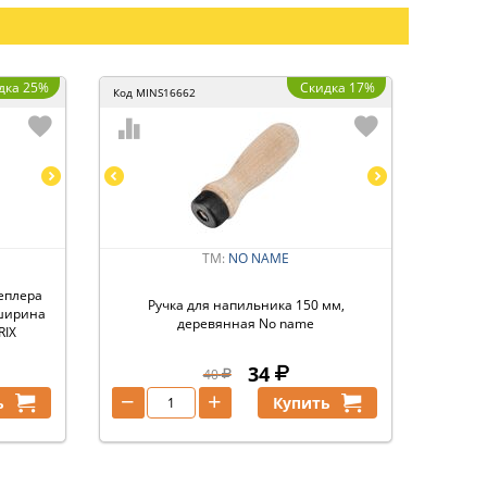
дка 25%
Скидка 17%
Код
MINS16662
ТМ:
NO NAME
еплера
Ручка для напильника 150 мм,
 ширина
деревянная No name
RIX
34
40
−
+
ь
Купить