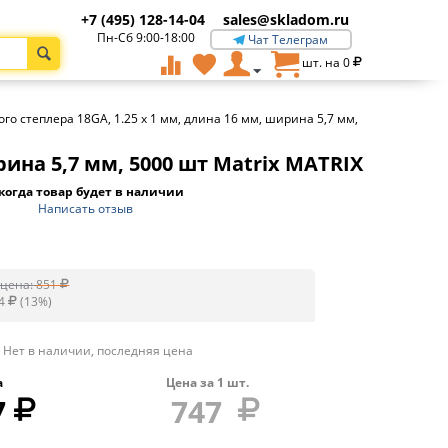
+7 (495) 128-14-04
sales@skladom.ru
Пн-Сб 9:00-18:00
Чат Телеграм
шт. на
0
о степлера 18GA, 1.25 х 1 мм, длина 16 мм, ширина 5,7 мм,
рина 5,7 мм, 5000 шт Matrix MATRIX
когда товар будет в наличии
Написать отзыв
цена:
851
4
(
13
%)
Нет в наличии, последняя цена
а
Цена за
1
шт.
7
747