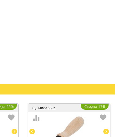
дка 25%
Скидка 17%
Код
MINS16662