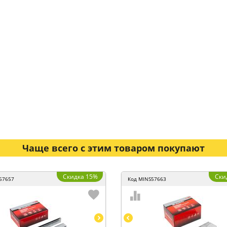
Чаще всего с этим товаром покупают
Скидка 15%
Ски
57657
Код
MINS57663