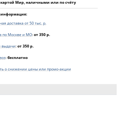
 картой Мир, наличными или по счёту
 информация:
ая доставка от 50 тыс. р.
а по Москве и МО
:
от 350 р.
е выдачи
:
от 350 р.
воз
:
бесплатно
ь о снижении цены или промо-акции