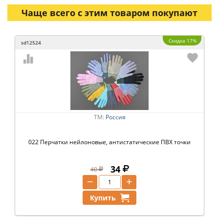
Чаще всего с этим товаром покупают
Скидка 17%
sd12524
ТМ:
Россия
022 Перчатки нейлоновые, антистатические ПВХ точки
34
40
−
+
Купить