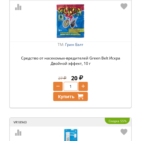
ТМ:
Грин Бэлт
Средство от насекомых-вредителей Green Belt Искра
Двойной эффект, 10 г
20
27
−
+
Купить
Скидка 55%
VR18943