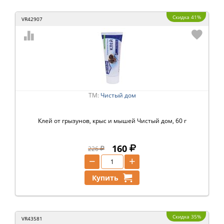
Скидка 41%
VR42907
ТМ:
Чистый дом
Клей от грызунов, крыс и мышей Чистый дом, 60 г
160
226
−
+
Купить
Скидка 35%
VR43581