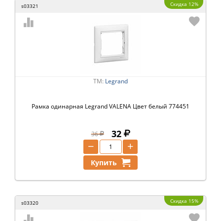
Скидка 12%
s03321
ТМ:
Legrand
Рамка одинарная Legrand VALENA Цвет белый 774451
32
36
−
+
Купить
Скидка 15%
s03320