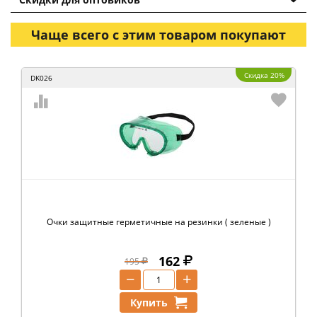
Чаще всего с этим товаром покупают
Скидка 20%
DK026
Очки защитные герметичные на резинки ( зеленые )
162
195
−
+
Купить