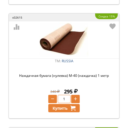
Скидка 15%
s02615
ТМ:
RUSSIA
Наждачная бумага (нулевка) М-40 (наждачка) 1 метр
295
340
−
+
Купить