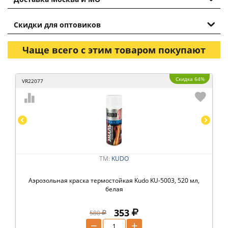
Скидки для оптовиков
Чаще всего с этим товаром покупают
Скидка 64%
VR22077
ТМ:
KUDO
Аэрозольная краска термостойкая Kudo KU-5003, 520 мл,
белая
353
580
−
+