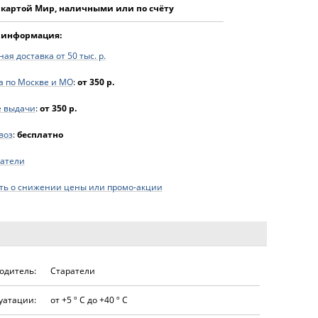
 картой Мир, наличными или по счёту
 информация:
ая доставка от 50 тыс. р.
а по Москве и МО
:
от 350 р.
е выдачи
:
от 350 р.
воз
:
бесплатно
атели
ь о снижении цены или промо-акции
одитель:
Старатели
уатации:
от +5 º С до +40 º С