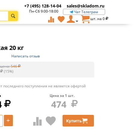
+7 (495) 128-14-04
sales@skladom.ru
Пн-Сб 9:00-18:00
Чат Телеграм
шт. на
0
ая 20 кг
Написать отзыв
цена:
546
(
15
%)
т последнего поступления не является офертой
а
Цена за
1
шт.
4
474
+
Купить