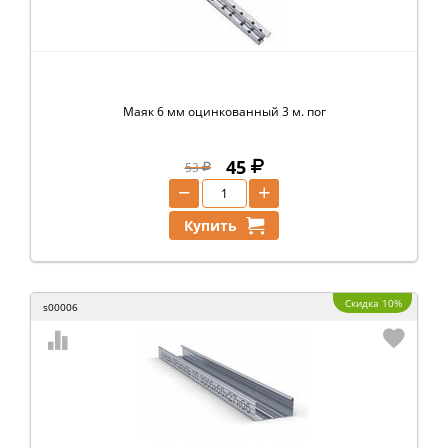
Маяк 6 мм оцинкованный 3 м. пог
45
53
−
+
Купить
Скидка 10%
s00006