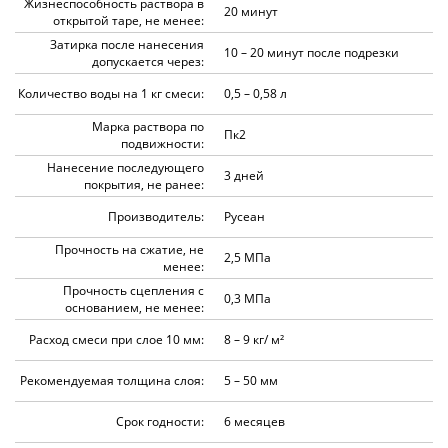
Жизнеспособность раствора в
20 минут
открытой таре, не менее:
Затирка после нанесения
10 – 20 минут после подрезки
допускается через:
Количество воды на 1 кг смеси:
0,5 – 0,58 л
Марка раствора по
Пк2
подвижности:
Нанесение последующего
3 дней
покрытия, не ранее:
Производитель:
Русеан
Прочность на сжатие, не
2,5 МПа
менее:
Прочность сцепления с
0,3 МПа
основанием, не менее:
Расход смеси при слое 10 мм:
8 – 9 кг/ м²
Рекомендуемая толщина слоя:
5 – 50 мм
Срок годности:
6 месяцев