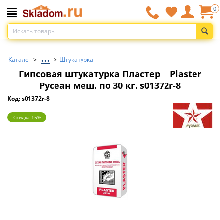
0
...
Каталог
>
>
Штукатурка
Гипсовая штукатурка Пластер | Plaster
Русеан меш. по 30 кг. s01372r-8
Код: s01372r-8
Скидка 15%