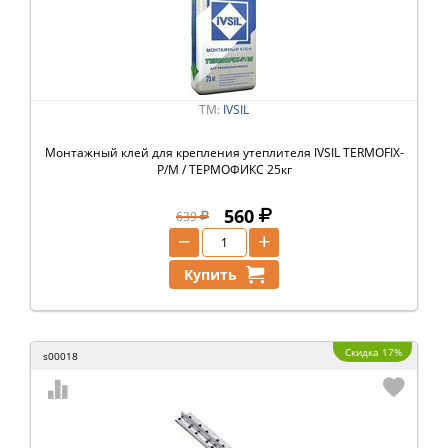
ТМ:
IVSIL
Монтажный клей для крепления утеплителя IVSIL TERMOFIX-
Р/М / ТЕРМОФИКС 25кг
560
639
−
+
Купить
Скидка 17%
s00018