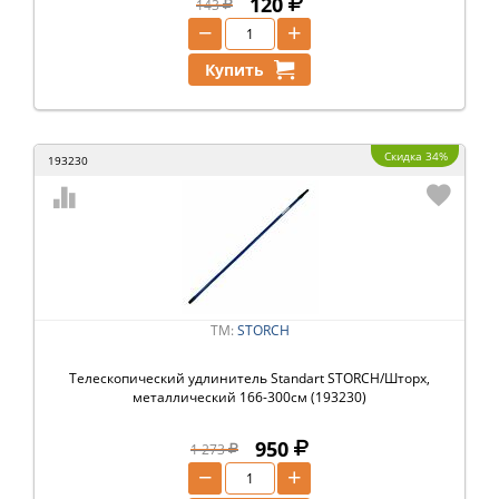
120
143
−
+
Купить
Скидка 34%
193230
ТМ:
STORCH
Телескопический удлинитель Standart STORCH/Шторх,
металлический 166-300см (193230)
950
1 273
−
+