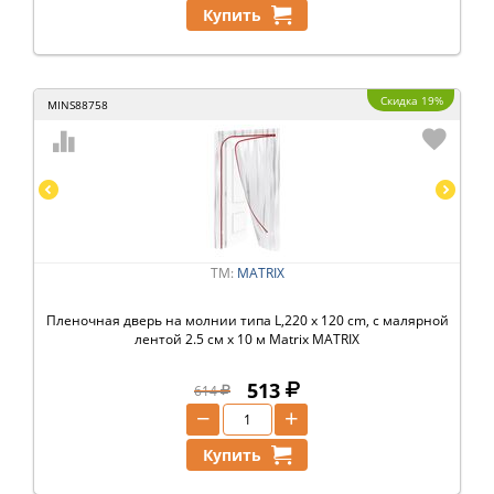
Купить
Скидка 19%
MINS88758
ТМ:
MATRIX
Пленочная дверь на молнии типа L,220 x 120 cm, с малярной
лентой 2.5 см х 10 м Matrix MATRIX
513
614
−
+
Купить