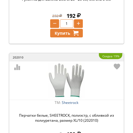
192
232
−
+
Купить
Скидка 19%
202010
ТМ:
Sheetrock
Перчатки белые, SHEETROCK, полиэстр, с обливкой из
полиуретана, размер XL/10 (202010)