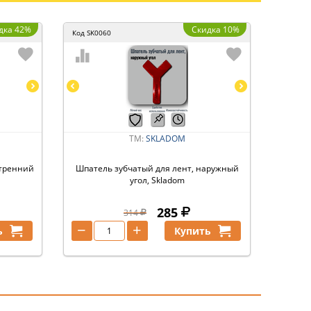
дка 42%
Скидка 10%
Код
SK0060
ТМ:
SKLADOM
утренний
Шпатель зубчатый для лент, наружный
угол, Skladom
285
314
−
+
ь
Купить