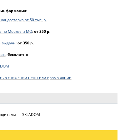
 информация:
ая доставка от 50 тыс. р.
а по Москве и МО
:
от 350 р.
е выдачи
:
от 350 р.
воз
:
бесплатно
ADOM
ь о снижении цены или промо-акции
одитель:
SKLADOM