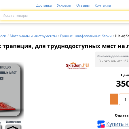
Доставка
Условия
Отзывы
Контакты
меси
/
Материалы и инструменты
/
Ручные шлифовальные блоки
/
Шлифбло
трапеция, для труднодоступных мест на 
Рекомендованная 
Вы экономите:
67
Цен
35
−
Оплата
Купить н