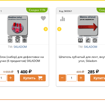
Скидка 11%
Ски
11
Код
SK0061
ТМ:
SKLADOM
ТМ:
SKLADOM
лок (набор) для дефектовки на
Шпатель зубчатый для лент, вн
учке (6 предметов) SKLADOM
угол, Skladom
1 400
285
1 555
405
+
−
+
Купить
Купит