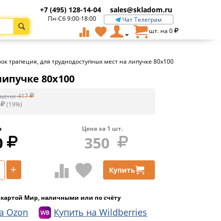
+7 (495) 128-14-04
sales@skladom.ru
Пн-Сб 9:00-18:00
Чат Телеграм
шт. на
0
к трапеция, для труднодоступных мест на липучке 80х100
липучке 80х100
цена:
417
(
19
%)
а
Цена за
1
шт.
0
350
+
Купить
 картой Мир, наличными или по счёту
а Ozon
Купить на Wildberries