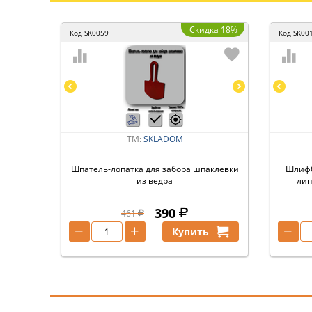
Скидка 18%
Код
SK0059
Код
SK00
ТМ:
SKLADOM
Шпатель-лопатка для забора шпаклевки
Шлифб
из ведра
лип
390
461
−
+
−
Купить