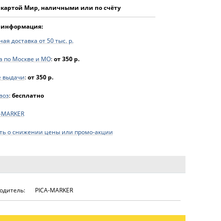
 картой Мир, наличными или по счёту
 информация:
ая доставка от 50 тыс. р.
а по Москве и МО
:
от 350 р.
е выдачи
:
от 350 р.
воз
:
бесплатно
-MARKER
ь о снижении цены или промо-акции
одитель:
PICA-MARKER