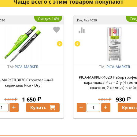
Чаще всего с этим товаром покупают
Скидка 14%
Ски
3030
Код
Pica4020
ТМ:
PICA-MARKER
ТМ:
PICA-MARKER
PICA-MARKER 4020 Набор грифе
A-MARKER 3030 Строительный
карандаша Pica - Dry (4 темн
карандаш Pica - Dry
красных, 2 желтых) в кейс
1 650
930
1 882
1 098
+
−
+
Купить
Купит