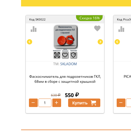
Скидка 16%
Код
SK0022
Код
Pica
ТМ:
SKLADOM
Фаскосниматель для подрозетников ГКЛ,
PIC
68мм в сборе с защитной крышкой
550
638
−
+
−
Купить