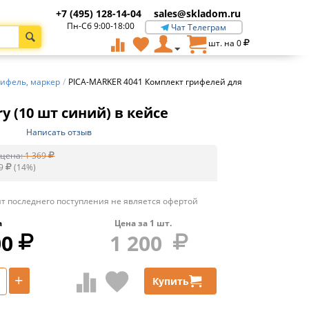
+7 (495) 128-14-04
sales@skladom.ru
Пн-Сб 9:00-18:00
Чат Телеграм
шт. на
0
рифель, маркер
/
PICA-MARKER 4041 Комплект грифелей для
y (10 шт синий) в кейсе
Написать отзыв
цена:
1 369
9
(
14
%)
т последнего поступления не является офертой
а
Цена за
1
шт.
00
1 200
+
Купить