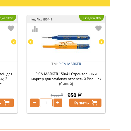
дка 18%
Скидка 8%
Код
Pica150/41
ТМ:
PICA-MARKER
лей для
PICA-MARKER 150/41 Строительный
ых, 2
маркер для глубоких отверстий Pica - Ink
е
(Синий)
950
1 026
−
+
ь
Купить