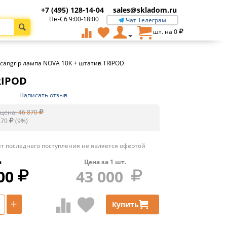
+7 (495) 128-14-04
sales@skladom.ru
Пн-Сб 9:00-18:00
Чат Телеграм
шт. на
0
cangrip лампа NOVA 10K + штатив TRIPOD
RIPOD
Написать отзыв
цена:
46 870
870
(
9
%)
т последнего поступления не является офертой
а
Цена за
1
шт.
00
43 000
+
Купить