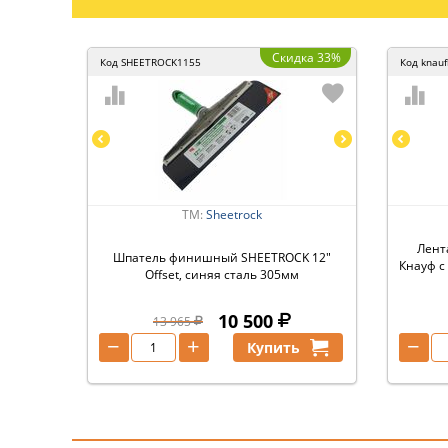
Скидка 33%
Код
SHEETROCK1155
Код
knauf
ТМ:
Sheetrock
Лент
Шпатель финишный SHEETROCK 12"
Кнауф 
Offset, синяя сталь 305мм
10 500
13 965
−
+
−
Купить