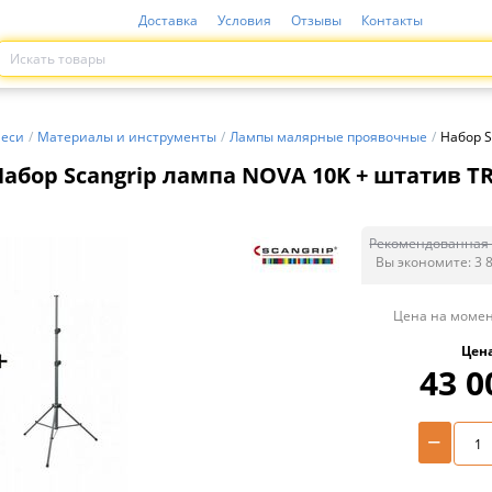
Доставка
Условия
Отзывы
Контакты
меси
/
Материалы и инструменты
/
Лампы малярные проявочные
/
Набор S
Набор Scangrip лампа NOVA 10K + штатив T
Рекомендованная 
Вы экономите:
3 
Цена на момен
Цен
43 0
−