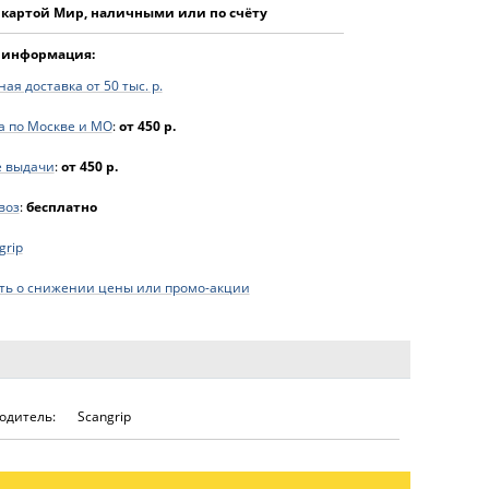
 картой Мир, наличными или по счёту
 информация:
ая доставка от 50 тыс. р.
а по Москве и МО
:
от 450 р.
е выдачи
:
от 450 р.
воз
:
бесплатно
grip
ь о снижении цены или промо-акции
одитель:
Scangrip