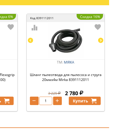
идка 6%
Скидка 16%
Код
8391112011
ТМ:
MIRKA
lexogrip
Шланг пылеотвода для пылесоса и струга
00)
20ммх4м Mirka 8391112011
2 780
3 225
−
+
ь
Купить