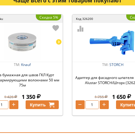
Чаще всего с этим товаром покупают
Скидка 5%
Ск
ku
Код
326200
ТМ:
Knauf
ТМ:
STORCH
а бумажная для швов ГКЛ Курт
Адаптер для фасадного шпателя F
с армирующими волокнами 50 мм
Alustar STORCH/Шторх (3262
75м
1 350
1 650
1 426
1 755
+
−
+
Купить
Купит