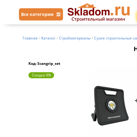
Все категории
Главная
/
Каталог
/
Стройматериалы
/
Сухие строительные с
Код: Scangrip_set
Скидка 9%