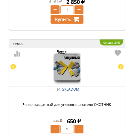
2 850
4 161
−
+
Купить
Скидка 24%
SK9090
ТМ:
SKLADOM
Чехол защитный для углового шпателя ОХОТНИК
650
806
−
+