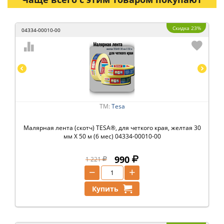
Скидка 23%
04334-00010-00
ТМ:
Tesa
Малярная лента (скотч) TESA®, для четкого края, желтая 30
мм Х 50 м (6 мес) 04334-00010-00
990
1 221
−
+
Купить