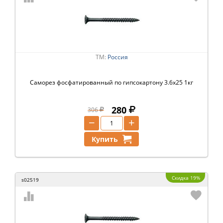
ТМ:
Россия
Саморез фосфатированный по гипсокартону 3.6х25 1кг
280
306
−
+
Купить
Скидка 19%
s02519