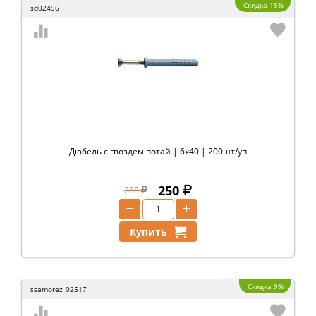
Скидка 15%
sd02496
Дюбель с гвоздем потай | 6х40 | 200шт/уп
250
288
−
+
Купить
Скидка 9%
ssamorez_02517