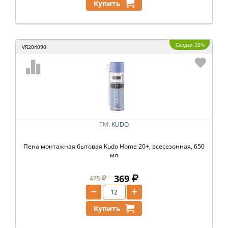
Купить
Скидка 28%
VR204090
ТМ:
KUDO
Пена монтажная бытовая Kudo Home 20+, всесезонная, 650
мл
369
475
−
+
Купить