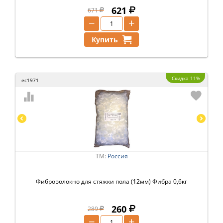
621
671
−
+
Купить
Скидка 11%
ec1971
ТМ:
Россия
Фиброволокно для стяжки пола (12мм) Фибра 0,6кг
260
289
−
+