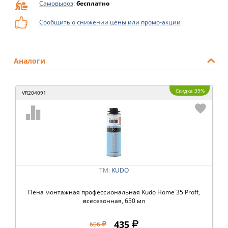
Самовывоз
:
бесплатно
Сообщить о снижении цены или промо-акции
Аналоги
Скидка 39%
VR204091
ТМ:
KUDO
Пена монтажная профессиональная Kudo Home 35 Proff,
всесезонная, 650 мл
435
606