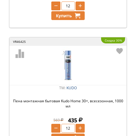
−
+
Купить
Скидка 30%
VR46425
ТМ:
KUDO
Пена монтажная бытовая Kudo Home 30+, всесезонная, 1000
мл
435
569
−
+