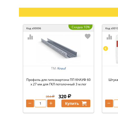
Скидка 10%
Код
s00006
Код
s001
ТМ:
Knauf
Профиль для гипсокартона ПП КНАУФ 60
Штука
х 27 мм для ГКЛ потолочный 3 м.пог
320
354
−
+
−
Купить