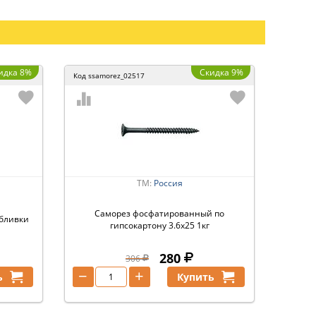
идка 8%
Скидка 9%
Код
ssamorez_02517
ТМ:
Россия
Саморез фосфатированный по
обливки
гипсокартону 3.6х25 1кг
280
306
−
+
ь
Купить