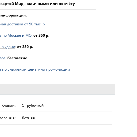
 картой Мир, наличными или по счёту
 информация:
ая доставка от 50 тыс. р.
а по Москве и МО
:
от 350 р.
е выдачи
:
от 350 р.
воз
:
бесплатно
ь о снижении цены или промо-акции
Клапан:
С трубочкой
зования:
Летняя