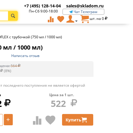
+7 (495) 128-14-04
sales@skladom.ru
Пн-Сб 9:00-18:00
Чат Телеграм
шт. на
0
EX с трубочкой (750 мл / 1000 мл)
мл / 1000 мл)
Написать отзыв
цена:
564
(
8
%)
т последнего поступления не является офертой
а
Цена за
1
шт.
2
522
+
Купить