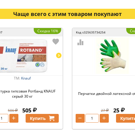
Чаще всего с этим товаром покупают
Скидка 16%
Ск
07
Код
s325635734254
ТМ:
Knauf
турка гипсовая Ротбанд KNAUF
Перчатки двойной латексной 
серый 30 кг
505
25
586
27
+
−
+
Купить
Купит