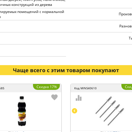
личных конструкций из дерева
атируемых помещений с нормальной
Произв
ю
Разнов
Т
Чаще всего с этим товаром покупают
Скидка 17%
Ски
585
Код
MINS40610