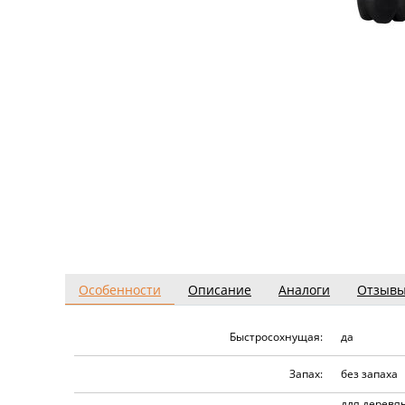
Особенности
Описание
Аналоги
Отзыв
Быстросохнущая:
да
Запах:
без запаха
для деревя