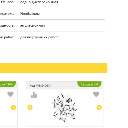
Основа:
водно-дисперсионная
одитель:
Новбытхим
идность:
эмульсионная
ип работ:
для внутренних работ
дка 16%
Скидка 8%
Код
MINS40674