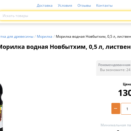
Доставка
Условия
Отзывы
Контакты
тка для древесины
/
Морилка
/
Морилка водная Новбытхим, 0,5 л, листве
Морилка водная Новбытхим, 0,5 л, листве
Рекомендованная 
Вы экономите:
24
Цен
13
−
Минимальная пар