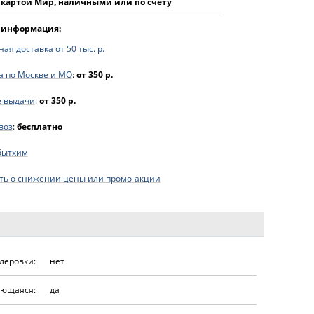
 картой Мир, наличными или по счёту
 информация:
ая доставка от 50 тыс. р.
а по Москве и МО
:
от 350 р.
е выдачи
:
от 350 р.
воз
:
бесплатно
бытхим
ь о снижении цены или промо-акции
леровки:
нет
ющаяся:
да