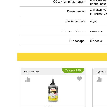
Объекты применения:
перил, раз
для эксплу
Помещение:
влажность
Разбавитель:
вода
Степень блеска:
матовая
Тип товара:
Морилка
Скидка 19%
Код
VR15090
Код
VR14