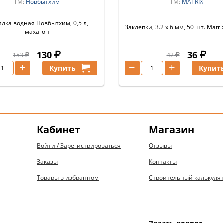
ТМ:
Новбытхим
ТМ:
MATRIX
лка водная Новбытхим, 0,5 л,
Заклепки, 3.2 х 6 мм, 50 шт. Matr
махагон
130
36
153
42
+
−
+
Купить
Купит
Кабинет
Магазин
Войти / Зарегистрироваться
Отзывы
Заказы
Контакты
Товары в избранном
Строительный калькуля
Задать вопрос