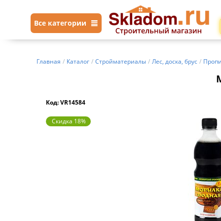
Все категории
Главная
/
Каталог
/
Стройматериалы
/
Лес, доска, брус
/
Пропи
Код: VR14584
Скидка 18%