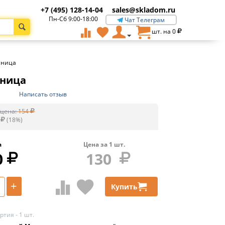
+7 (495) 128-14-04
sales@skladom.ru
Пн-Сб 9:00-18:00
Чат Телеграм
шт. на
0
нница
нница
Написать отзыв
цена:
154
(
18
%)
а
Цена за
1
шт.
0
130
+
Купить
тия - 1 шт.