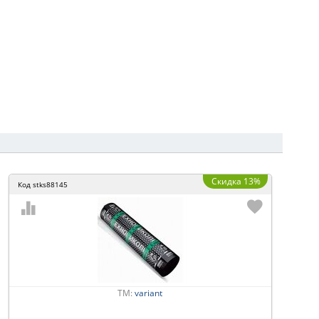
Скидка 13%
Код
stks88145
ТМ:
variant