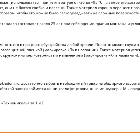
жет использоваться при температуре от -20 до +95 °С. Главное его достои
т, они не боятся грибка и плесени. Также материал хорошо переносит во
бразом, чтобы его можно было легко укладывать на сложные поверхности.
териала составляет около 25 лет при соблюдении правил монтажа и усло
нять его в процессе обустройства любой кровли. Полотно может служить
гозащитной пленкой (маркировка «П» в названии). Также материал успеш
 с крупно- или мелкозернистым напылением (маркировка «К» в названии).
Skladom.ru, достаточно выбрать необходимый товар из обширного ассортим
работкой заявки займутся наши квалифицированные менеджеры. Мы предос
 «Технониколь» за 1 м2.