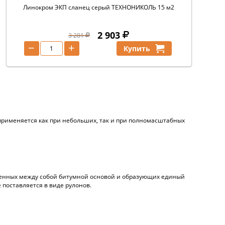
Линокром ЭКП сланец серый ТЕХНОНИКОЛЬ 15 м2
2 903
3 281
−
+
Купить
применяется как при небольших, так и при полномасштабных
епленных между собой битумной основой и образующих единый
поставляется в виде рулонов.