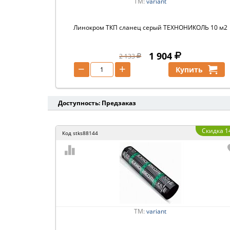
ТМ:
variant
Линокром ТКП сланец серый ТЕХНОНИКОЛЬ 10 м2
1 904
2 133
−
+
Купить
Доступность: Предзаказ
Скидка 1
Код
stks88144
ТМ:
variant