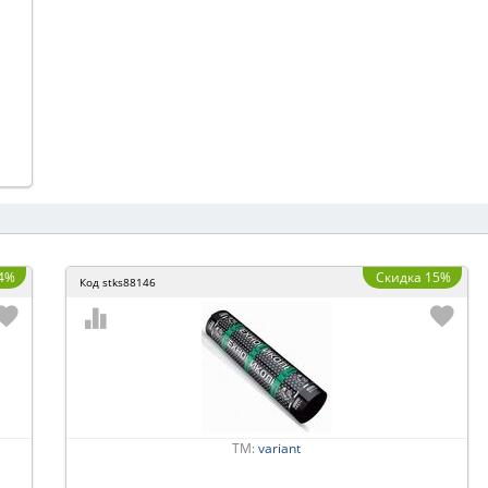
4%
Скидка 15%
Код
stks88146
ТМ:
variant