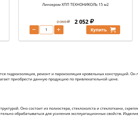
Линокром ХПП ТЕХНОНИКОЛЬ 15 м2
2 052
2 360
−
+
Купить
ся гидроизоляция, ремонт и пароизоляция кровельных конструкций. Он 
лагает приобрести данную продукцию по привлекательной цене.
труктурой. Оно состоит из полиэстера, стеклохолста и стеклоткани, скр
тельно обрабатываться для усиления эксплуатационных свойств. Изделие 