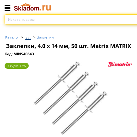
...
Каталог
>
>
Заклепки
Заклепки, 4.0 х 14 мм, 50 шт. Matrix MATRIX
Код: MINS40643
Скидка 17%