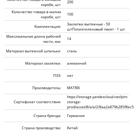
200
коробе, шт:
Количество товара в малом
100
коробе, шт:
Заклепки вытяжные - 50
Комплектация:
штПолиэтиленовый пакет - 1 шт
Максимальная длина рабочей
14
части, мм:
Материал вытяжной шпильки:
сталь
Материал заклепки:
алюминий
ПЗЗ:
нет
Производитель:
MATRIX
https://storage.yandexcloud.net/pim-
Сертификат соответствия:
storage-
prod/asset/8/a/a/2/8aa2a879b285f8ec
Страна бренда:
Германия
Страна производства:
Китай