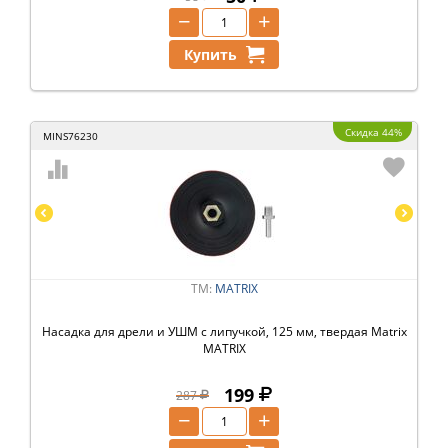
−
+
Купить
Скидка 44%
MINS76230
ТМ:
MATRIX
Насадка для дрели и УШМ с липучкой, 125 мм, твердая Matrix
MATRIX
199
287
−
+