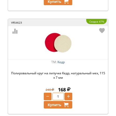
Купить
Скидка 47%
VR54623
ТМ:
Кедр
Полировальный круг на липучке Кедр, натуральный мех, 115
x 7 мм
168
248
−
+
Купить