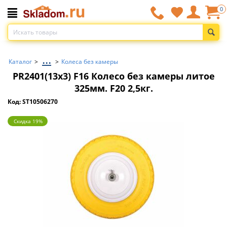
0
...
Каталог
>
>
Колеса без камеры
PR2401(13х3) F16 Колесо без камеры литое
325мм. F20 2,5кг.
Код: ST10506270
Скидка 19%