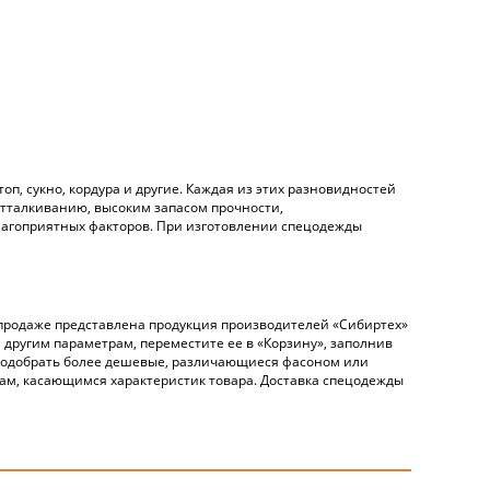
п, сукно, кордура и другие. Каждая из этих разновидностей
отталкиванию, высоким запасом прочности,
лагоприятных факторов. При изготовлении спецодежды
 продаже представлена продукция производителей «Сибиртех»
 другим параметрам, переместите ее в «Корзину», заполнив
подобрать более дешевые, различающиеся фасоном или
ам, касающимся характеристик товара. Доставка спецодежды