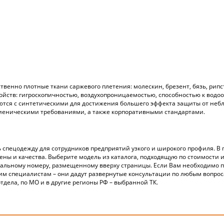
нно плотные ткани саржевого плетения: молескин, брезент, бязь, рипсто
ойств: гигроскопичностью, воздухопроницаемостью, способностью к водо
ются с синтетическими для достижения большего эффекта защиты от неб
гиеническими требованиями, а также корпоративными стандартами.
 спецодежду для сотрудников предприятий узкого и широкого профиля. В
ены и качества. Выберите модель из каталога, подходящую по стоимости и
нальному номеру, размещенному вверху страницы. Если Вам необходимо 
им специалистам – они дадут развернутые консультации по любым вопрос
дела, по МО и в другие регионы РФ – выбранной ТК.