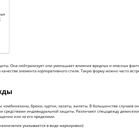
ных
Х
иты. Она нейтрализует или уменьшает влияние вредных и опасных факто
 качестве элемента корпоративного стиля. Такую форму можно часто встр
жды
 комбинезоны, брюки, куртки, халаты, жилеты. В большинстве случаев о
ми средствами индивидуальной защиты. Различают спецодежду демисезонн
щении или за его пределами.
азначение указывается в виде маркировки):