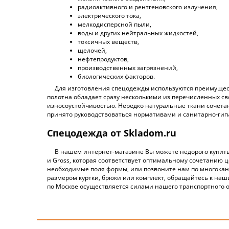
радиоактивного и рентгеновского излучения,
электрического тока,
мелкодисперсной пыли,
воды и других нейтральных жидкостей,
токсичных веществ,
щелочей,
нефтепродуктов,
производственных загрязнений,
биологических факторов.
Для изготовления спецодежды используются преимуществе
полотна обладает сразу несколькими из перечисленных св
износоустойчивостью. Нередко натуральные ткани сочета
принято руководствоваться нормативами и санитарно-ги
Спецодежда от Skladom.ru
В нашем интернет-магазине Вы можете недорого купить
и Gross, которая соответствует оптимальному сочетанию ц
необходимые поля формы, или позвоните нам по многока
размером куртки, брюки или комплект, обращайтесь к наш
по Москве осуществляется силами нашего транспортного от