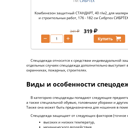
ТМ:
СИБРТЕХ
Комбинезон защитный СТАНДАРТ, 40 г/м2, для маляр
и строительных работ, 176 - 182 см Сибртех СИБРТЕ
319
341
−
+
Купить
Спецодежда относится к средствам индивидуальной защ
отдельных случаях спецодежда дополнительно выступает в
охранниках, пожарных, строителях.
Виды и особенности спецоде
В категорию спецодежды попадают следующие предметы:
а также специальной обувью, головными уборами и други
Также она может быть предназначена для ношения в поме
Спецодежда защищает от следующих факторов (точное н
высоких и низких температур,
механического воздействия,