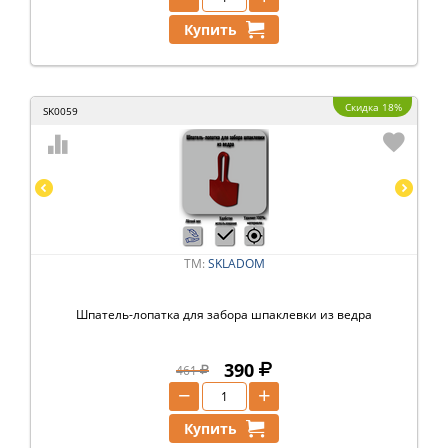
Купить
Скидка 18%
SK0059
ТМ:
SKLADOM
Шпатель-лопатка для забора шпаклевки из ведра
390
461
−
+
Купить