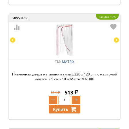
Скидка 19%
MINS88758
ТМ:
MATRIX
Пленочная дверь на молнии типа L,220 x 120 cm, с малярной
лентой 2.5 см х 10 м Matrix MATRIX
513
614
−
+
Купить