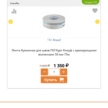
Скидка 5%
knaufku
ТМ:
Knauf
Лента бумажная для швов ГКЛ Курт Кнауф с армирующими
волокнами 50 мм 75м
1 350
1 426
−
+
Купить