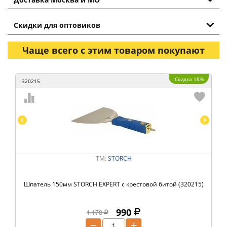
Скидки для оптовиков
Чаще всего с этим товаром покупают
Скидка 18%
320215
ТМ:
STORCH
Шпатель 150мм STORCH EXPERT с крестовой битой (320215)
990
1 178
−
+