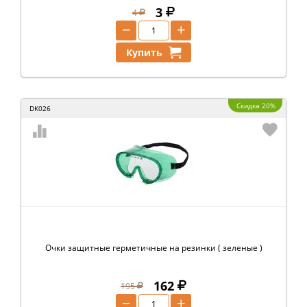
3
4
−
+
Купить
Скидка 20%
DK026
Очки защитные герметичные на резинки ( зеленые )
162
195
−
+