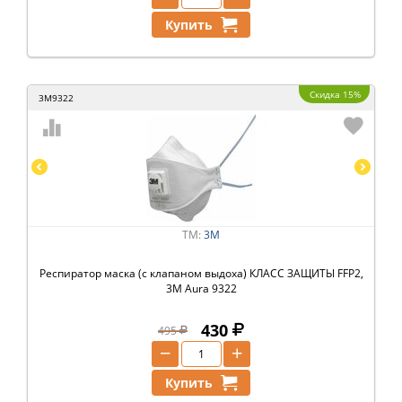
Купить
Скидка 15%
3M9322
ТМ:
3M
Респиратор маска (с клапаном выдоха) КЛАСС ЗАЩИТЫ FFP2,
3M Aura 9322
430
495
−
+
Купить