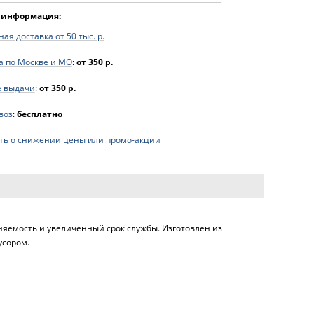
 информация:
ая доставка от 50 тыс. р.
а по Москве и МО
:
от 350 р.
е выдачи
:
от 350 р.
воз
:
бесплатно
ь о снижении цены или промо-акции
лняемость и увеличенный срок службы. Изготовлен из
усором.