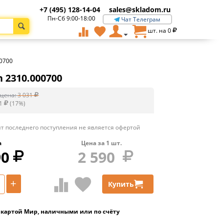
+7 (495) 128-14-04
sales@skladom.ru
Пн-Сб 9:00-18:00
Чат Телеграм
шт. на
0
00700
 2310.000700
цена:
3 031
1
(
17
%)
т последнего поступления не является офертой
а
Цена за
1
шт.
90
2 590
+
Купить
 картой Мир, наличными или по счёту