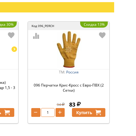
дка 30%
Скидка 13%
Код
096_PERCH
ТМ:
Россия
ка)
096 Перчатки Крис-Кросс с Евро-ПВХ (2
р 1,5 - 3
Сетки)
83
94
−
+
ь
Купить