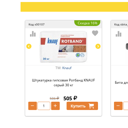
Скидка 16%
Код
s00107
Код
sbita
ТМ:
Knauf
Штукатурка гипсовая Ротбанд KNAUF
Бита дл
серый 30 кг
505
586
−
+
−
Купить