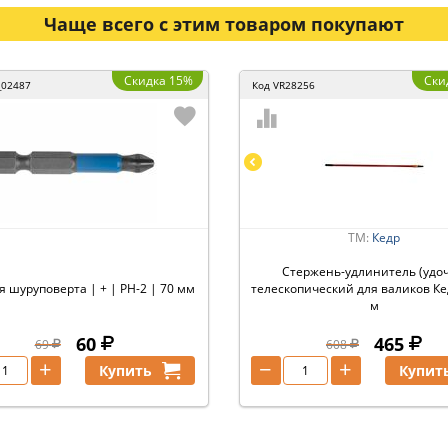
Чаще всего с этим товаром покупают
Скидка 15%
Ски
_02487
Код
VR28256
ТМ:
Кедр
Стержень-удлинитель (удоч
я шуруповерта | + | PH-2 | 70 мм
телескопический для валиков Кед
м
60
465
69
608
+
−
+
Купить
Купит