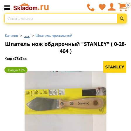
0
...
Каталог
>
>
Шпатель прижимной
Шпатель нож обдирочный "STANLEY" ( 0-28-
464 )
Код: s78c7ea
Скидка 17%