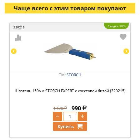
Чаще всего с этим товаром покупают
Скидка 18%
320215
ТМ:
STORCH
Шпатель 150мм STORCH EXPERT с крестовой битой (320215)
990
1 178
−
+
Купить