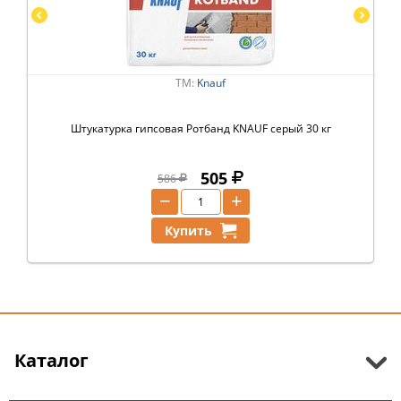
ТМ:
Knauf
Штукатурка гипсовая Ротбанд KNAUF серый 30 кг
505
586
−
+
Купить
Каталог