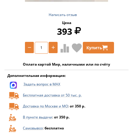
Написать отзыв
Цена
393
−
+
Купить
Оплата картой Мир, наличными или по счёту
Дополнительная информация:
Задать вопрос в MAX
Бесплатная доставка от 50 тыс. р.
Доставка по Москве и МО
:
от 350 р.
В пункте выдачи
:
от 350 р.
Самовывоз
:
бесплатно