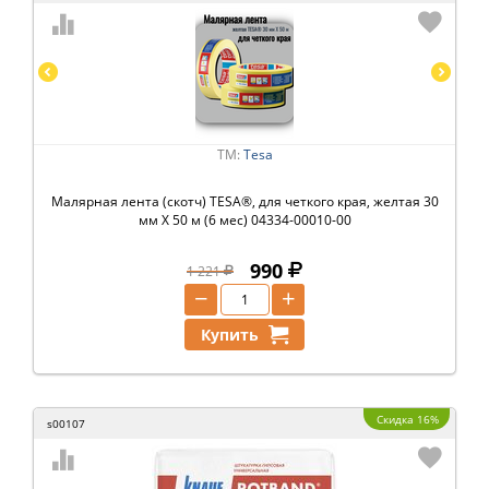
ТМ:
Tesa
Малярная лента (скотч) TESA®, для четкого края, желтая 30
мм Х 50 м (6 мес) 04334-00010-00
990
1 221
−
+
Купить
Скидка 16%
s00107