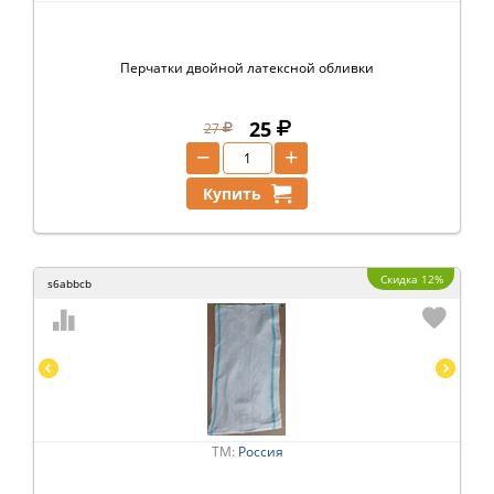
Перчатки двойной латексной обливки
25
27
−
+
Купить
Скидка 12%
s6abbcb
ТМ:
Россия