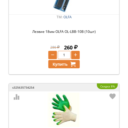
ТМ:
OLFA
Лезвие 18мм OLFA OL-LBB-10B (10шт)
260
286
−
+
Купить
Скидка 8%
s325635734254