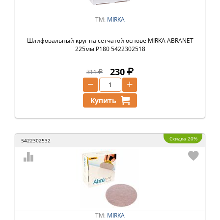
ТМ:
MIRKA
Шлифовальный круг на сетчатой основе MIRKA ABRANET
225мм P180 5422302518
230
311
−
+
Купить
Скидка 20%
5422302532
ТМ:
MIRKA