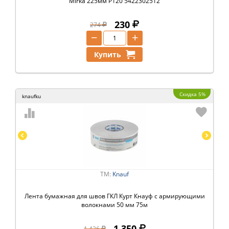
Mirka 225мм Р120 5422302512
230
274
−
+
Купить
Скидка 5%
knaufku
ТМ:
Knauf
Лента бумажная для швов ГКЛ Курт Кнауф с армирующими
волокнами 50 мм 75м
1 350
1 426