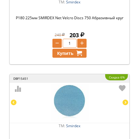
ТМ:
Smirdex
P180 225мм SMIRDEX Net Velcro Discs 750 Абразивный круг
203
240
−
+
Купить
Скидка 6%
DBF15451
ТМ:
Smirdex