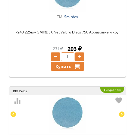
ТМ:
Smirdex
P240 225мм SMIRDEX Net Velcro Discs 750 Абразивный круг
203
231
−
+
Купить
Скидка 18%
DBF15452