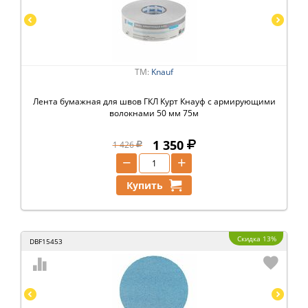
ТМ:
Knauf
Лента бумажная для швов ГКЛ Курт Кнауф с армирующими
волокнами 50 мм 75м
1 350
1 426
−
+
Купить
Скидка 13%
DBF15453