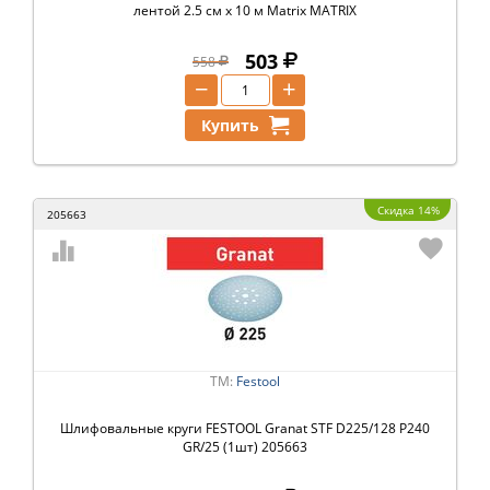
лентой 2.5 см х 10 м Matrix MATRIX
503
558
−
+
Купить
Скидка 14%
205663
ТМ:
Festool
Шлифовальные круги FESTOOL Granat STF D225/128 P240
GR/25 (1шт) 205663