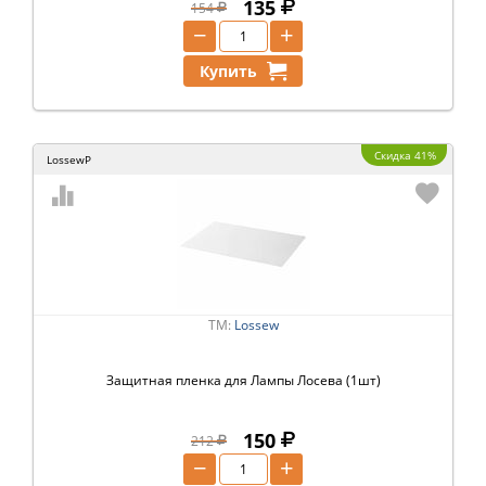
135
154
−
+
Купить
Скидка 41%
LossewP
ТМ:
Lossew
Защитная пленка для Лампы Лосева (1шт)
150
212
−
+