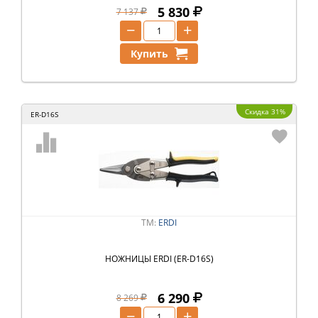
5 830
7 137
−
+
Купить
Скидка 31%
ER-D16S
ТМ:
ERDI
НОЖНИЦЫ ERDI (ER-D16S)
6 290
8 269
−
+