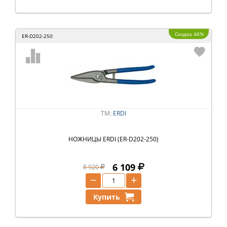
Скидка 46%
ER-D202-250
ТМ:
ERDI
НОЖНИЦЫ ERDI (ER-D202-250)
6 109
8 920
−
+
Купить