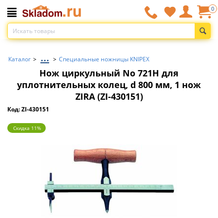
0
...
Каталог
>
>
Специальные ножницы KNIPEX
Нож циркульный No 721H для
уплотнительных колец, d 800 мм, 1 нож
ZIRA (ZI-430151)
Код: ZI-430151
Скидка 11%