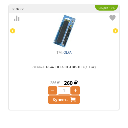
Скидка 10%
s37b36c
ТМ:
OLFA
Лезвие 18мм OLFA OL-LBB-10B (10шт)
260
286
−
+
Купить