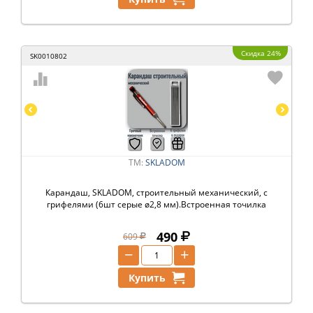
Скидка 24%
SK0010802
ТМ:
SKLADOM
Карандаш, SKLADOM, строительный механический, с
грифелями (6шт серые ø2,8 мм).Встроенная точилка
490
609
−
+
Купить