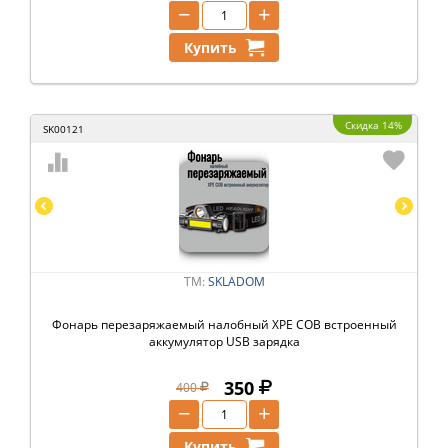
−
+
Купить
Скидка 14%
SK00121
ТМ:
SKLADOM
Фонарь перезаряжаемый налобный XPE COB встроенный
аккумулятор USB зарядка
350
400
−
+
Купить