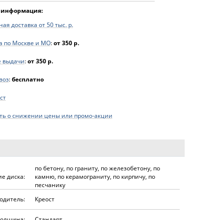
 информация:
ая доставка от 50 тыс. р.
а по Москве и МО
:
от 350 р.
е выдачи
:
от 350 р.
воз
:
бесплатно
ст
ь о снижении цены или промо-акции
по бетону
,
по граниту
,
по железобетону
,
по
е диска:
камню
,
по керамограниту
,
по кирпичу
,
по
песчанику
одитель:
Креост
Толщина:
Стандарт