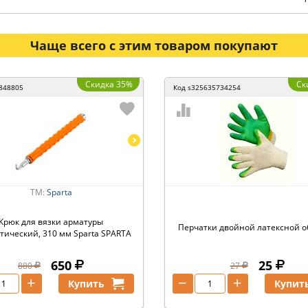
Чаще всего с этим товаром покупают
Скидка 35%
Ск
848805
Код
s325635734254
ТМ:
Sparta
Крюк для вязки арматуры
Перчатки двойной латексной 
тический, 310 мм Sparta SPARTA
650
25
880
27
+
−
+
Купить
Купит