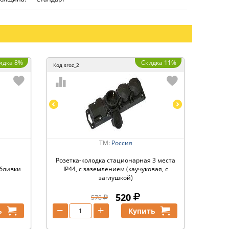
идка 8%
Скидка 11%
Код
sroz_2
ТМ:
Россия
Розетка-колодка стационарная 3 места
обливки
IP44, с заземлением (каучуковая, с
заглушкой)
520
578
−
+
ь
Купить