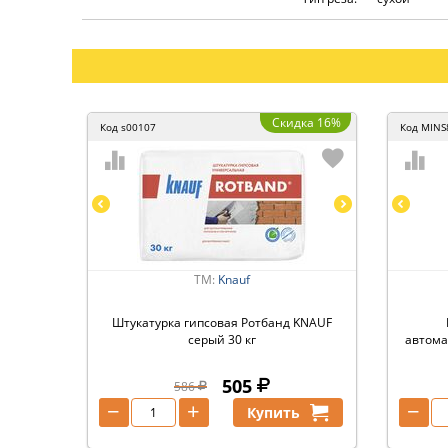
Скидка 16%
Код
s00107
Код
MINS
ТМ:
Knauf
Штукатурка гипсовая Ротбанд KNAUF
серый 30 кг
автома
505
586
−
+
−
Купить