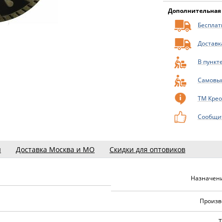
Дополнительная
Бесплатн
Доставк
В пункт
Самовы
ТМ Крео
Сообщит
ы
Доставка Москва и МО
Скидки для оптовиков
Назначени
Произв