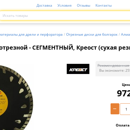
Доставка
Условия
Отзывы
Контакты
материалы для дрели и перфоратора
/
Отрезные диски для болгарок
/
Алма
трезной - СЕГМЕНТНЫЙ, Креост (сухая резк
Рекомендованная 
Вы экономите:
25
Цен
97
−
Оплата