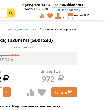
+7 (495) 128-14-04
sales@skladom.ru
Пн-Сб 9:00-18:00
Чат Телеграм
шт. на
0
зные диски для болгарки
/
Диск алмазный отрезной -
а) (230mm) (5001230)
Написать отзыв
цена:
1 227
5
(
26
%)
а
Цена за
1
шт.
2
972
+
Купить
 картой Мир, наличными или по счёту