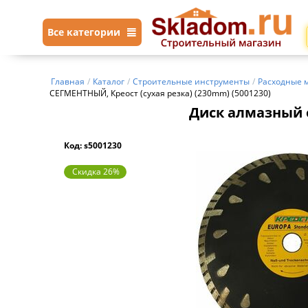
Все категории
Главная
/
Каталог
/
Строительные инструменты
/
Расходные 
СЕГМЕНТНЫЙ, Креост (сухая резка) (230mm) (5001230)
Диск алмазный о
Код: s5001230
Скидка 26%