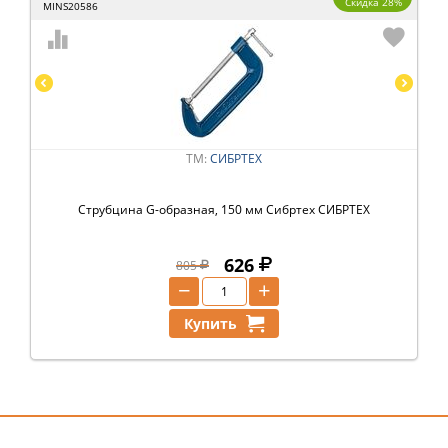
Скидка 28%
MINS20586
ТМ:
СИБРТЕХ
Струбцина G-образная, 150 мм Сибртех СИБРТЕХ
626
805
−
+
Купить