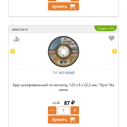
Купить
Скидка 13%
MINS73410
ТМ:
NO NAME
Круг шлифовальный по металлу, 125 х 6 х 22.2 мм, "Луга" No
name
87
99
−
+
Купить