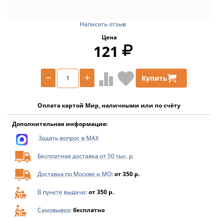
Написать отзыв
Цена
121
−
+
Купить
Оплата картой Мир, наличными или по счёту
Дополнительная информация:
Задать вопрос в MAX
Бесплатная доставка от 50 тыс. р.
Доставка по Москве и МО
:
от 350 р.
В пункте выдачи
:
от 350 р.
Самовывоз
:
бесплатно