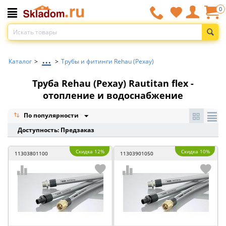
0
...
Каталог
>
>
Трубы и фитинги Rehau (Рехау)
Труба Rehau (Рехау) Rautitan flex -
отопление и водоснабжение
По популярности
Доступность: Предзаказ
Скидка 12%
Скидка 10%
11303801100
11303901050