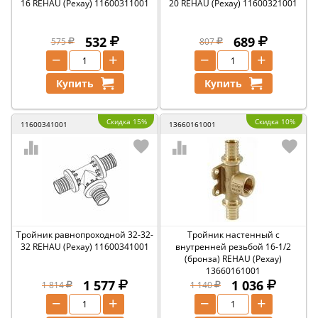
16 REHAU (Рехау) 11600311001
20 REHAU (Рехау) 11600321001
532
689
575
807
−
+
−
+
Купить
Купить
Скидка 15%
Скидка 10%
11600341001
13660161001
Тройник равнопроходной 32-32-
Тройник настенный с
32 REHAU (Рехау) 11600341001
внутренней резьбой 16-1/2
(бронза) REHAU (Рехау)
13660161001
1 577
1 036
1 814
1 140
−
+
−
+