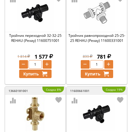
Тройник переходной 32-32-25
Тройник равнопроходной 25-25-
REHAU (Рехау) 11600751001
25 REHAU (Рехау) 11600331001
1 577
781
1 814
899
−
+
−
+
Купить
Купить
Скидка 8%
Скидка 19%
13660181001
11600661001