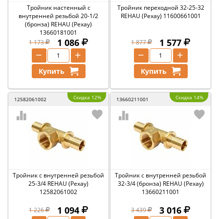
Тройник настенный с
Тройник переходной 32-25-32
внутренней резьбой 20-1/2
REHAU (Рехау) 11600661001
(бронза) REHAU (Рехау)
13660181001
1 086
1 577
1 173
1 877
−
+
−
+
Купить
Купить
Скидка 12%
Скидка 14%
12582061002
13660211001
Тройник с внутренней резьбой
Тройник с внутренней резьбой
25-3/4 REHAU (Рехау)
32-3/4 (бронза) REHAU (Рехау)
12582061002
13660211001
1 094
3 016
1 226
3 439