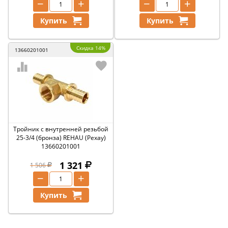
−
+
−
+
Купить
Купить
Скидка 14%
13660201001
Тройник с внутренней резьбой
25-3/4 (бронза) REHAU (Рехау)
13660201001
1 321
1 506
−
+
Купить