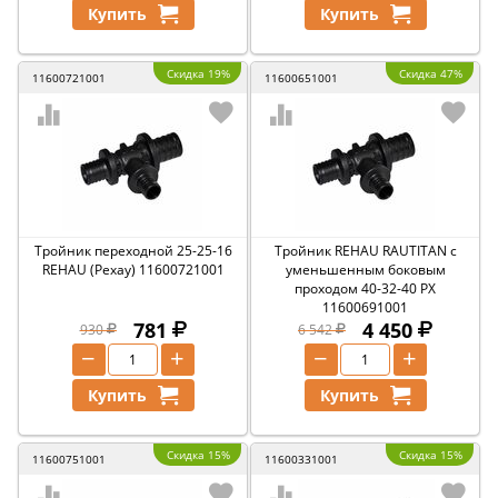
Купить
Купить
Скидка 19%
Скидка 47%
11600721001
11600651001
Тройник переходной 25-25-16
Тройник REHAU RAUTITAN с
REHAU (Рехау) 11600721001
уменьшенным боковым
проходом 40-32-40 PX
11600691001
781
4 450
930
6 542
−
+
−
+
Купить
Купить
Скидка 15%
Скидка 15%
11600751001
11600331001