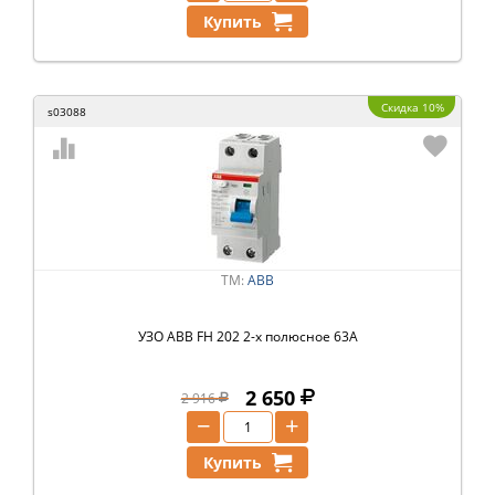
Купить
Скидка 10%
s03088
ТМ:
ABB
УЗО ABB FH 202 2-х полюсное 63A
2 650
2 916
−
+
Купить