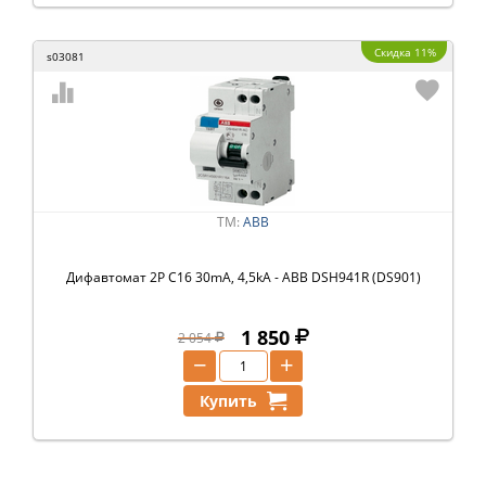
Скидка 11%
s03081
ТМ:
ABB
Дифавтомат 2P C16 30mA, 4,5kA - ABB DSH941R (DS901)
1 850
2 054
−
+
Купить