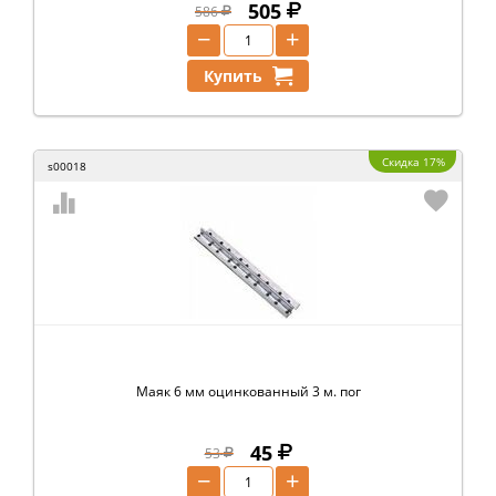
505
586
−
+
Купить
Скидка 17%
s00018
Маяк 6 мм оцинкованный 3 м. пог
45
53
−
+