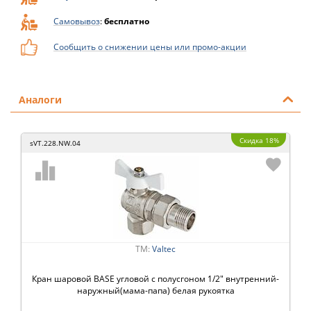
Самовывоз
:
бесплатно
Сообщить о снижении цены или промо-акции
Аналоги
Скидка 18%
sVT.228.NW.04
ТМ:
Valtec
Кран шаровой BASE угловой с полусгоном 1/2" внутренний-
наружный(мама-папа) белая рукоятка