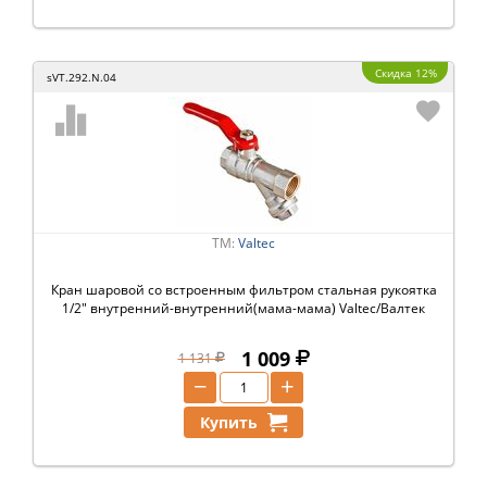
Скидка 12%
sVT.292.N.04
ТМ:
Valtec
Кран шаровой со встроенным фильтром стальная рукоятка
1/2" внутренний-внутренний(мама-мама) Valtec/Валтек
1 009
1 131
−
+
Купить