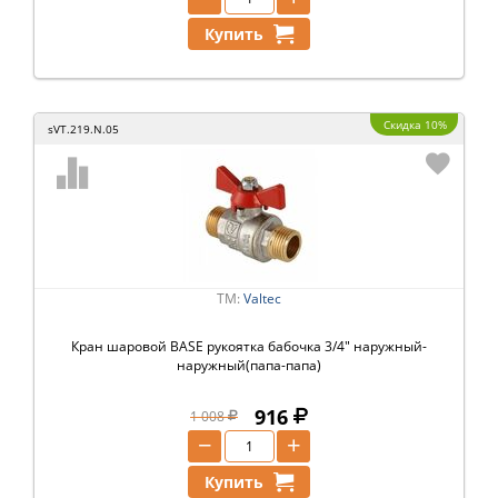
Купить
Скидка 10%
sVT.219.N.05
ТМ:
Valtec
Кран шаровой BASE рукоятка бабочка 3/4" наружный-
наружный(папа-папа)
916
1 008
−
+
Купить