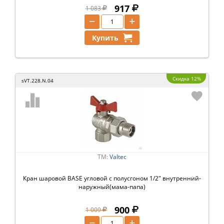
917
1 083
−
+
Купить
Скидка 12%
sVT.228.N.04
ТМ:
Valtec
Кран шаровой BASE угловой с полусгоном 1/2" внутренний-
наружный(мама-папа)
900
1 009
−
+