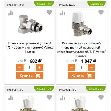
Скидка 11%
Скидка 8%
sVT.019.NR.04
sVT.033.N.05
Клапан настроечный угловой
Клапан термостатической
1/2" (с доп. уплотнением) Valtec/
повышенной пропускной
Валтек
способности угловой, 3/4" Valtec/
Валтек
682
1 847
758
1 995
−
+
−
+
Купить
Купить
Скидка 15%
Скидка 20%
sVT.008.N.05
sVT.008.LN.05