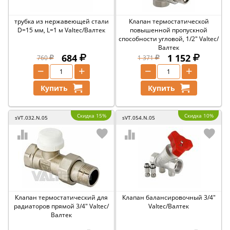
трубка из нержавеющей стали
Клапан термостатической
D=15 мм, L=1 м Valtec/Валтек
повышенной пропускной
способности угловой, 1/2" Valtec/
Валтек
684
1 152
760
1 371
−
+
−
+
Купить
Купить
Скидка 15%
Скидка 10%
sVT.032.N.05
sVT.054.N.05
Клапан термостатический для
Клапан балансировочный 3/4"
радиаторов прямой 3/4" Valtec/
Valtec/Валтек
Валтек