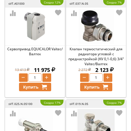
Скидка 12%
Скидка 7%
sVT.AS1000
sVT.037.N.05
Сервопривод EQUICALOR Valtec/
Клапан термостатический для
Валтек
радиатора угловой с
преднастройкой (KV 0,1-0,6) 3/4"
Valtec/Валтек
11 975
2 123
13 413
2 272
−
+
−
+
Купить
Купить
Скидка 17%
Скидка 7%
sVT.025.N.05100
sVT.019.N.05