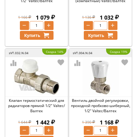
1/2" Valtec/Валтек
(компактный) Valtec/Валтек
1 079
1 032
1 166
1 136
−
+
−
+
Купить
Купить
Скидка 14%
Скидка 19%
sVT.032.N.04
sVT.004.N.04
Клапан термостатический для
Вентиль двойной регулировки,
радиаторов прямой 1/2" Valtec/
проходной пробково-шиберный,
Валтек
1/2" Valtec/Валтек
1 442
1 168
1 644
1 390
−
+
−
+