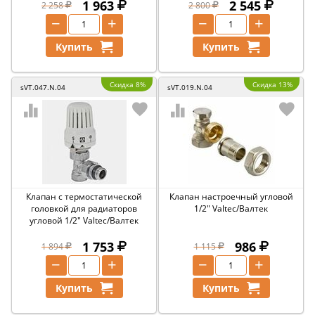
1 963
2 545
2 258
2 800
−
+
−
+
Купить
Купить
Скидка 8%
Скидка 13%
sVT.047.N.04
sVT.019.N.04
Клапан с термостатической
Клапан настроечный угловой
головкой для радиаторов
1/2" Valtec/Валтек
угловой 1/2" Valtec/Валтек
1 753
986
1 894
1 115
−
+
−
+
Купить
Купить