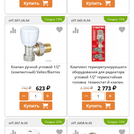
Купить
Купить
Скидка 19%
Скидка 19%
sVT.007.LN.04
sVT.045.N.04
Клапан ручной угловой 1/2"
Комплект терморегулируюшего
(компактный) Valtec/Валтек
оборудования для радиатора
угловой 1/2" термостойкая
головка, термостат-й клапан,
623
запорный Valtec/Валтек
2 773
742
3 300
−
+
−
+
Купить
Купить
Скидка 20%
Скидка 15%
sVT.007.N.05
sVT.345R.N.05