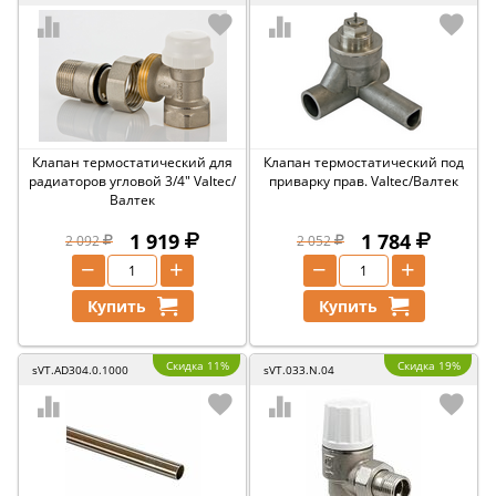
Клапан термостатический для
Клапан термостатический под
радиаторов угловой 3/4" Valtec/
приварку прав. Valtec/Валтек
Валтек
1 919
1 784
2 092
2 052
−
+
−
+
Купить
Купить
Скидка 11%
Скидка 19%
sVT.AD304.0.1000
sVT.033.N.04