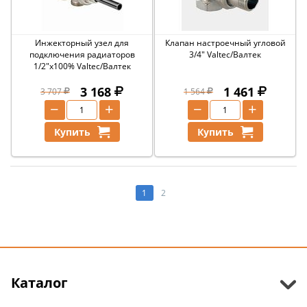
Инжекторный узел для
Клапан настроечный угловой
подключения радиаторов
3/4" Valtec/Валтек
1/2"x100% Valtec/Валтек
3 168
1 461
3 707
1 564
−
+
−
+
Купить
Купить
1
2
Каталог