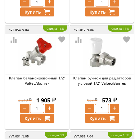
−
+
−
+
Купить
Купить
Скидка 16%
Скидка 11%
sVT.054.N.04
sVT.017.N.04
Клапан балансировочный 1/2"
Клапан ручной для радиаторов
Valtec/Валтек
угловой 1/2" Valtec/Валтек
1 905
573
2 210
637
−
+
−
+
Купить
Купить
Скидка 9%
Скидка 15%
sVT.031.N.05
sVT.035.R.04