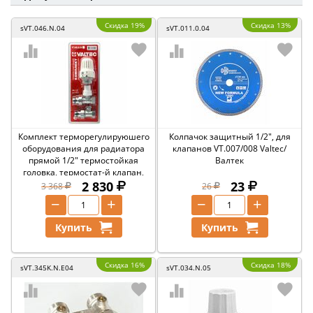
Скидка 19%
Скидка 13%
sVT.046.N.04
sVT.011.0.04
Комплект терморегулируюшего
Колпачок защитный 1/2", для
оборудования для радиатора
клапанов VT.007/008 Valtec/
прямой 1/2" термостойкая
Валтек
головка, термостат-й клапан,
запорный Valtec/Валтек
2 830
23
3 368
26
−
+
−
+
Купить
Купить
Скидка 16%
Скидка 18%
sVT.345K.N.E04
sVT.034.N.05