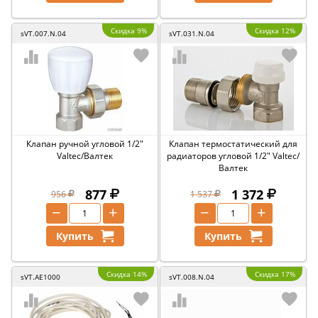
Скидка 9%
Скидка 12%
sVT.007.N.04
sVT.031.N.04
Клапан ручной угловой 1/2"
Клапан термостатический для
Valtec/Валтек
радиаторов угловой 1/2" Valtec/
Валтек
877
1 372
956
1 537
−
+
−
+
Купить
Купить
Скидка 14%
Скидка 17%
sVT.AE1000
sVT.008.N.04