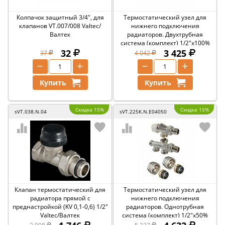
Колпачок защитный 3/4", для
Термостатический узел для
клапанов VT.007/008 Valtec/
нижнего подключения
Валтек
радиаторов. Двухтрубная
система (комплект) 1/2"х100%
32
Valtec/Валтек
3 425
37
4 042
−
+
−
+
Купить
Купить
Скидка 15%
Скидка 15%
sVT.038.N.04
sVT.225K.N.E04050
Клапан термостатический для
Термостатический узел для
радиатора прямой с
нижнего подключения
преднастройкой (KV 0,1-0,6) 1/2"
радиаторов. Однотрубная
Valtec/Валтек
система (комплект) 1/2"х50%
Valtec/Валтек