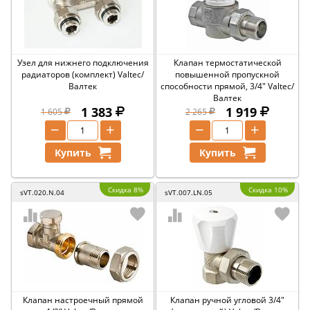
Узел для нижнего подключения
Клапан термостатической
радиаторов (комплект) Valtec/
повышенной пропускной
Валтек
способности прямой, 3/4" Valtec/
Валтек
1 383
1 919
1 605
2 265
−
+
−
+
Купить
Купить
Скидка 8%
Скидка 10%
sVT.020.N.04
sVT.007.LN.05
Клапан настроечный прямой
Клапан ручной угловой 3/4"