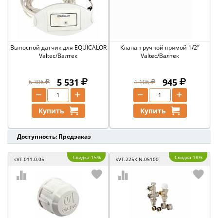
Выносной датчик для EQUICALOR
Клапан ручной прямой 1/2"
Valtec/Валтек
Valtec/Валтек
5 531
945
6 306
1 106
−
+
−
+
Купить
Купить
Доступность: Предзаказ
Скидка 15%
Скидка 18%
sVT.011.0.05
sVT.225K.N.05100