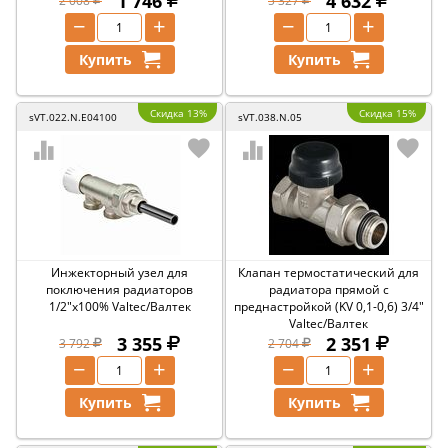
1 746
4 632
2 008
5 327
−
+
−
+
Купить
Купить
Скидка 13%
Скидка 15%
sVT.022.N.E04100
sVT.038.N.05
Инжекторный узел для
Клапан термостатический для
поключения радиаторов
радиатора прямой с
1/2"х100% Valtec/Валтек
преднастройкой (KV 0,1-0,6) 3/4"
Valtec/Валтек
3 355
2 351
3 792
2 704
−
+
−
+
Купить
Купить