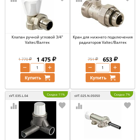
Клапан ручной угловой 3/4"
Кран для нижнего подключения
Valtec/Валтек
радиаторов Valtec/Валтек
1 475
653
1 770
751
−
+
−
+
Купить
Купить
Скидка 11%
Скидка 7%
sVT.035.L.04
sVT.025.N.05050