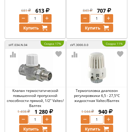
613
707
681
849
−
+
−
+
Купить
Купить
Скидка 17%
Скидка 11%
sVT.034.N.04
sVT.3000.0.0
Клапан термостатической
Термоголовка диапозон
повышенной пропускной
регулировкики 6,5 - 27,5°C
способности прямой, 1/2" Valtec/
жидкостная Valtec/Валтек
Валтек
1 280
940
1 498
1 044
−
+
−
+
Купить
Купить