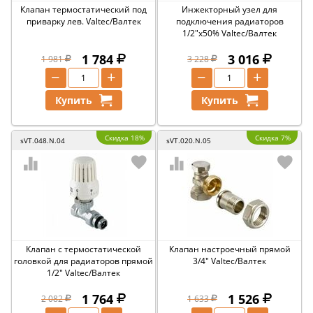
Клапан термостатический под
Инжекторный узел для
приварку лев. Valtec/Валтек
подключения радиаторов
1/2"x50% Valtec/Валтек
1 784
3 016
1 981
3 228
−
+
−
+
Купить
Купить
Скидка 18%
Скидка 7%
sVT.048.N.04
sVT.020.N.05
Клапан с термостатической
Клапан настроечный прямой
головкой для радиаторов прямой
3/4" Valtec/Валтек
1/2" Valtec/Валтек
1 764
1 526
2 082
1 633