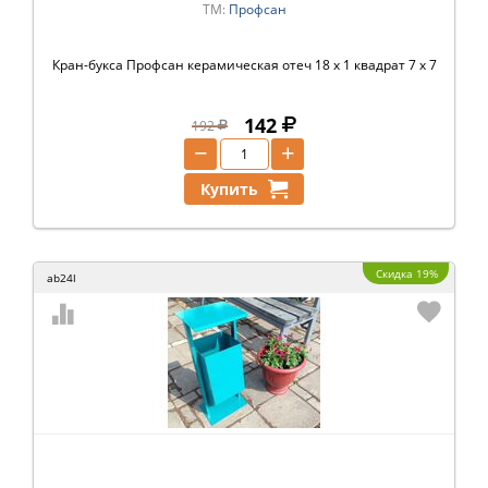
ТМ:
Профсан
Кран-букса Профсан керамическая отеч 18 x 1 квадрат 7 x 7
142
192
−
+
Купить
Скидка 19%
ab24l