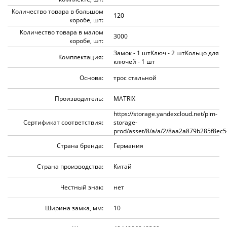
Количество товара в большом
120
коробе, шт:
Количество товара в малом
3000
коробе, шт:
Замок - 1 штКлюч - 2 штКольцо для
Комплектация:
ключей - 1 шт
Основа:
трос стальной
Производитель:
MATRIX
https://storage.yandexcloud.net/pim-
Сертификат соответствия:
storage-
prod/asset/8/a/a/2/8aa2a879b285f8ec
Страна бренда:
Германия
Страна производства:
Китай
Честный знак:
нет
Ширина замка, мм:
10