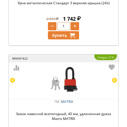
Урна металлическая Стандарт 3 верхняя крышка (24л)
1 742
2 073
−
+
Купить
Скидка 31%
MINS91822
ТМ:
MATRIX
Замок навесной всепогодный, 40 мм, удлиненная дужка
Matrix MATRIX