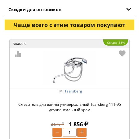
Скидки для оптовиков
Чаще всего с этим товаром покупают
Скидка 38%
VR46869
ТМ:
Tsarsberg
Смеситель для ванны универсальный Tsarsberg 111-95
двухвентильный хром
1 856
2 578
−
+