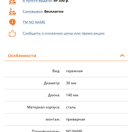
В пункте выдачи
:
от 350 р.
Самовывоз
:
бесплатно
ТМ NO NAME
Сообщить о снижении цены или промо-акции
Особенности
Вид:
гаражная
Диаметр:
36 мм
Длина:
140 мм
Материал корпуса:
сталь
монтаж:
приварная
Производитель:
NO NAME