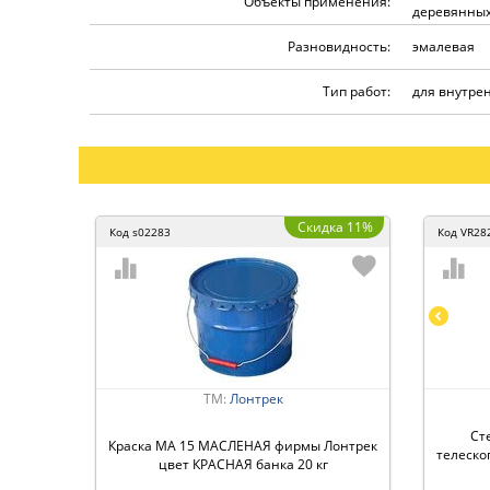
Объекты применения:
деревянных
Разновидность:
эмалевая
Тип работ:
для внутре
Скидка 11%
Код
s02283
Код
VR28
ТМ:
Лонтрек
Ст
Краска МА 15 МАСЛЕНАЯ фирмы Лонтрек
телескоп
цвет КРАСНАЯ банка 20 кг