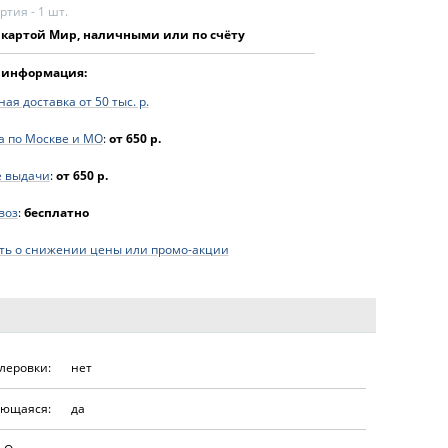
тия - 1 шт.
 картой Мир, наличными или по счёту
 информация:
ая доставка от 50 тыс. р.
а по Москве и МО
:
от 650 р.
е выдачи
:
от 650 р.
воз
:
бесплатно
ь о снижении цены или промо-акции
леровки:
нет
ющаяся:
да