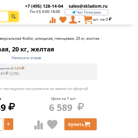
+7 (495) 128-14-04
sales@skladom.ru
Пн-Сб 9:00-18:00
Чат Телеграм
шт. на
0
ерсальная Krafor, алкидная, глянцевая, 20 кг, желтая
ая, 20 кг, желтая
Написать отзыв
цена:
8 129
540
(
23
%)
т последнего поступления не является офертой
а
Цена за
1
шт.
89
6 589
+
Купить