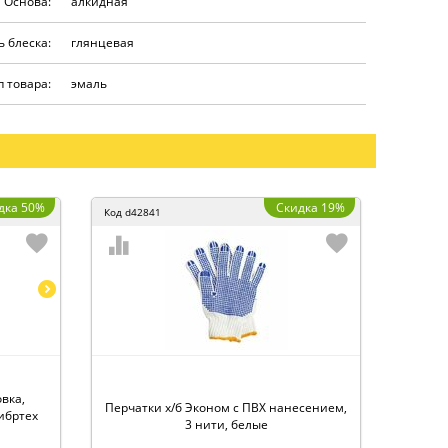
Основа:
алкидная
 блеска:
глянцевая
п товара:
эмаль
дка 50%
Скидка 19%
Код
d42841
овка,
Перчатки х/б Эконом с ПВХ нанесением,
ибртех
3 нити, белые